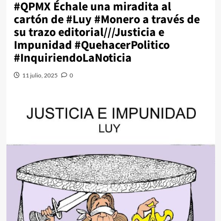
#QPMX Échale una miradita al
cartón de #Luy #Monero a través de
su trazo editorial///Justicia e
Impunidad #QuehacerPolitico
#InquiriendoLaNoticia
11 julio, 2025
0