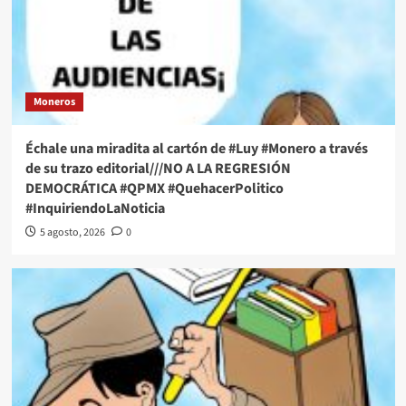
Moneros
Échale una miradita al cartón de #Luy #Monero a través
de su trazo editorial///NO A LA REGRESIÓN
DEMOCRÁTICA #QPMX #QuehacerPolitico
#InquiriendoLaNoticia
5 agosto, 2026
0