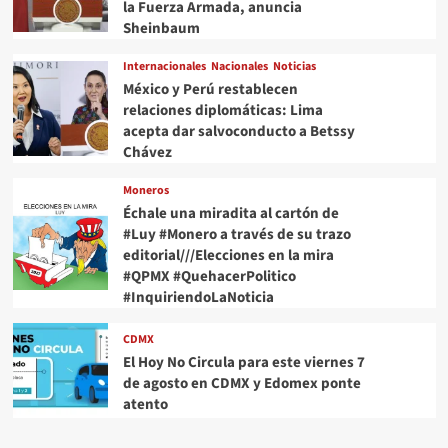
la Fuerza Armada, anuncia
Sheinbaum
Internacionales
Nacionales
Noticias
México y Perú restablecen
relaciones diplomáticas: Lima
acepta dar salvoconducto a Betssy
Chávez
Moneros
Échale una miradita al cartón de
#Luy #Monero a través de su trazo
editorial///Elecciones en la mira
#QPMX #QuehacerPolitico
#InquiriendoLaNoticia
CDMX
El Hoy No Circula para este viernes 7
de agosto en CDMX y Edomex ponte
atento