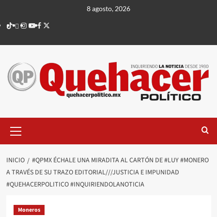
Saltar
8 agosto, 2026
al
TikTok
threads
Instagram
Youtube
Facebook
X
contenido
Menú
principal
INICIO
#QPMX ÉCHALE UNA MIRADITA AL CARTÓN DE #LUY #MONERO
A TRAVÉS DE SU TRAZO EDITORIAL///JUSTICIA E IMPUNIDAD
#QUEHACERPOLITICO #INQUIRIENDOLANOTICIA
Moneros