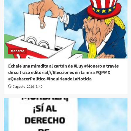
Moneros
Échale una miradita al cartón de #Luy #Monero a través
de su trazo editorial///Elecciones en la mira #QPMX
#QuehacerPolitico #InquiriendoLaNoticia
7 agosto, 2026
0