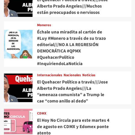
Alberto Prado Angeles///Muchos
están preocupados o nerviosos
Moneros
Échale una miradita al cartón de
#Luy #Monero a través de su trazo
editorial///NO A LA REGRESIÓN
DEMOCRÁTICA #QPMX
#QuehacerPolitico
#InquiriendoLaNoticia
Internacionales
Nacionales
Noticias
El Quehacer Político a través///Jose
Alberto Prado Angeles///La
“amenaza comunista” a Trump le
cae “como anillo al dedo”
CDMX
El Hoy No Circula para este martes 4
de agosto en CDMX y Edomex ponte
atento