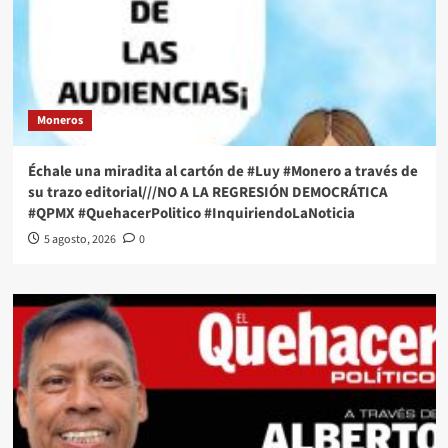
Moneros
Échale una miradita al cartón de #Luy #Monero a través de
su trazo editorial///NO A LA REGRESIÓN DEMOCRÁTICA
#QPMX #QuehacerPolitico #InquiriendoLaNoticia
5 agosto, 2026
0