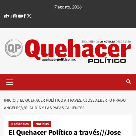
Saltar
7 agosto, 2026
al
TikTok
threads
Instagram
Youtube
Facebook
X
contenido
Menú
principal
INICIO
EL QUEHACER POLÍTICO A TRAVÉS///JOSE ALBERTO PRADO
ANGELES///CLAUDIA Y LAS PAPAS CALIENTES
Nacionales
Noticias
El Quehacer Político a través///Jose