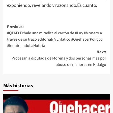
exponiendo, revelando y razonando.Es cuanto.
Post
Previous:
#QPMX Échale una miradita al cartón de #Luy #Monero a
navigation
través de su trazo editorial///Enfatico #QuehacerPolitico
#InquiriendoLaNoticia
Next:
Procesan a diputada de Morena y dos personas más por
abuso de menores en Hidalgo
Más historias