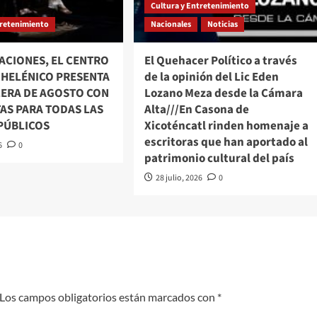
Cultura y Entretenimiento
tretenimiento
Nacionales
Noticias
ACIONES, EL CENTRO
El Quehacer Político a través
 HELÉNICO PRESENTA
de la opinión del Lic Eden
LERA DE AGOSTO CON
Lozano Meza desde la Cámara
AS PARA TODAS LAS
Alta///En Casona de
 PÚBLICOS
Xicoténcatl rinden homenaje a
escritoras que han aportado al
6
0
patrimonio cultural del país
28 julio, 2026
0
Los campos obligatorios están marcados con
*