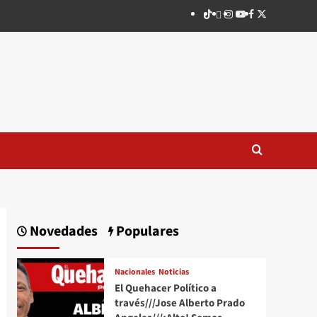
TikTok
threads
Instagram
Youtube
Facebook
X
Novedades
Populares
Nacionales
Noticias
El Quehacer Político a
través///Jose Alberto Prado