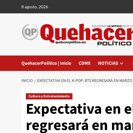
Saltar
8 agosto, 2026
al
contenido
QuehacerPolitico | Inicio
CDMX
NOTICIAS
INICIO
EXPECTATIVA EN EL K-POP: BTS REGRESARÁ EN MARZO
Cultura y Entretenimiento
Expectativa en e
regresará en ma