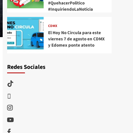
#QuehacerPolitico
#InquiriendoLaNoticia
CDMX
El Hoy No Circula para este
viernes 7 de agosto en CDMX
y Edomex ponte atento
Redes Sociales
TikTok
threads
Instagram
Youtube
Facebook