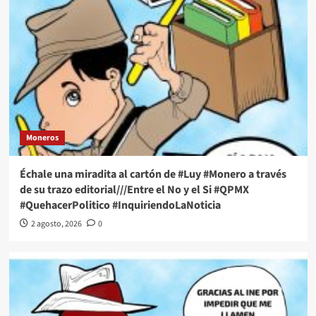
Moneros
Échale una miradita al cartón de #Luy #Monero a través
de su trazo editorial///Entre el No y el Si #QPMX
#QuehacerPolitico #InquiriendoLaNoticia
2 agosto, 2026
0