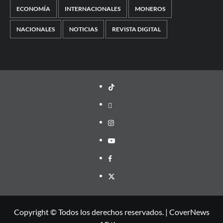
ECONOMÍA
INTERNACIONALES
MONEROS
NACIONALES
NOTICIAS
REVISTA DIGITAL
TikTok
threads
Instagram
Youtube
Facebook
X
Copyright © Todos los derechos reservados.
|
CoverNews