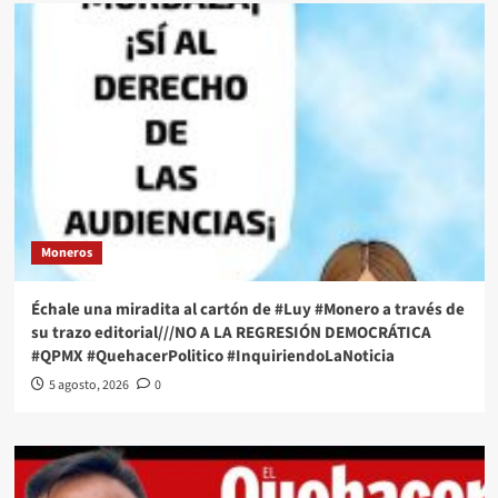
Moneros
Échale una miradita al cartón de #Luy #Monero a través de
su trazo editorial///NO A LA REGRESIÓN DEMOCRÁTICA
#QPMX #QuehacerPolitico #InquiriendoLaNoticia
5 agosto, 2026
0