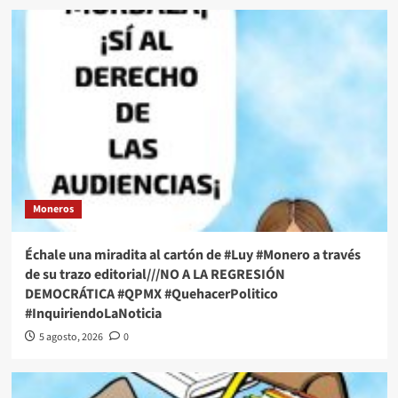
Moneros
Échale una miradita al cartón de #Luy #Monero a través
de su trazo editorial///NO A LA REGRESIÓN
DEMOCRÁTICA #QPMX #QuehacerPolitico
#InquiriendoLaNoticia
5 agosto, 2026
0