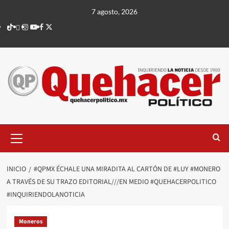
Saltar
7 agosto, 2026
al
TikTok
threads
Instagram
Youtube
Facebook
X
contenido
Menú
principal
INICIO
#QPMX ÉCHALE UNA MIRADITA AL CARTÓN DE #LUY #MONERO
A TRAVÉS DE SU TRAZO EDITORIAL///EN MEDIO #QUEHACERPOLITICO
#INQUIRIENDOLANOTICIA
Moneros