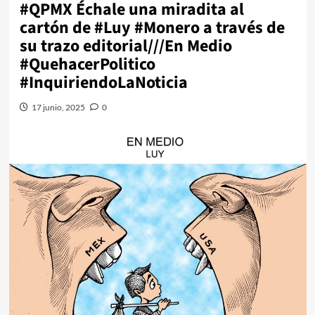
#QPMX Échale una miradita al
cartón de #Luy #Monero a través de
su trazo editorial///En Medio
#QuehacerPolitico
#InquiriendoLaNoticia
17 junio, 2025
0