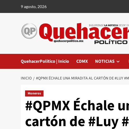
Saltar
9 agosto, 2026
al
contenido
QuehacerPolitico | Inicio
CDMX
NOTICIAS
INICIO
#QPMX ÉCHALE UNA MIRADITA AL CARTÓN DE #LUY #
Moneros
#QPMX Échale un
cartón de #Luy 