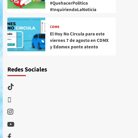
#QuehacerPolitico
#InquiriendoLaNoticia
CDMX
El Hoy No Circula para este
viernes 7 de agosto en CDMX
y Edomex ponte atento
Redes Sociales
TikTok
threads
Instagram
Youtube
Facebook