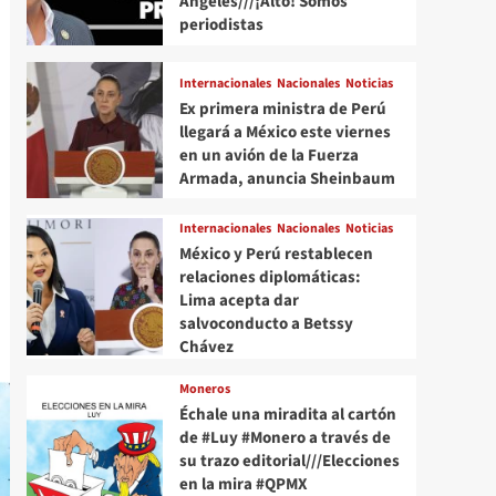
Angeles///¡Alto! Somos
periodistas
Internacionales
Nacionales
Noticias
Ex primera ministra de Perú
llegará a México este viernes
en un avión de la Fuerza
Armada, anuncia Sheinbaum
Internacionales
Nacionales
Noticias
México y Perú restablecen
relaciones diplomáticas:
Lima acepta dar
salvoconducto a Betssy
Chávez
Moneros
Échale una miradita al cartón
de #Luy #Monero a través de
su trazo editorial///Elecciones
en la mira #QPMX