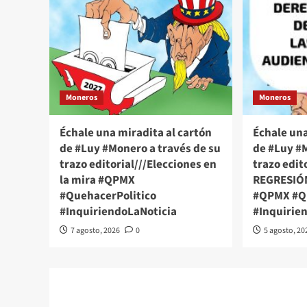
Moneros
Moneros
Échale una miradita al cartón
Échale una
de #Luy #Monero a través de su
de #Luy #M
trazo editorial///Elecciones en
trazo edit
la mira #QPMX
REGRESIÓ
#QuehacerPolitico
#QPMX #Qu
#InquiriendoLaNoticia
#Inquirie
7 agosto, 2026
0
5 agosto, 20