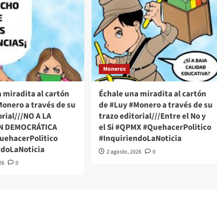
Moneros
 miradita al cartón
Échale una miradita al cartón
onero a través de su
de #Luy #Monero a través de su
orial///NO A LA
trazo editorial///Entre el No y
N DEMOCRÁTICA
el Si #QPMX #QuehacerPolitico
ehacerPolitico
#InquiriendoLaNoticia
ndoLaNoticia
2 agosto, 2026
0
26
0