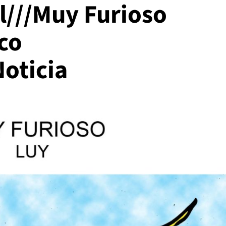
al///Muy Furioso
co
oticia