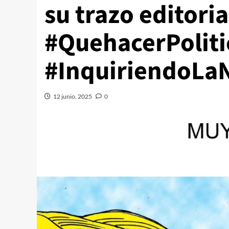
su trazo editori
#QuehacerPoliti
#InquiriendoLaN
12 junio, 2025
0