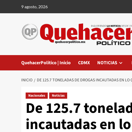
Saltar
9 agosto, 2026
al
contenido
QuehacerPolitico | Inicio
CDMX
NOTICIAS
INICIO
DE 125.7 TONELADAS DE DROGAS INCAUTADAS EN LO 
Nacionales
Noticias
De 125.7 tonela
incautadas en lo