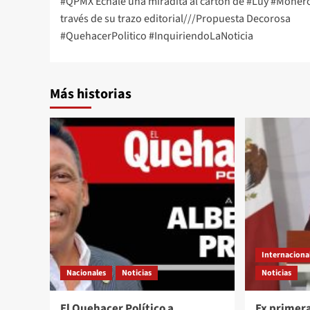
#QPMX Échale una miradita al cartón de #Luy #Moner
navigation
través de su trazo editorial///Propuesta Decorosa
#QuehacerPolitico #InquiriendoLaNoticia
Más historias
Internaciona
Nacionales
Noticias
Noticias
El Quehacer Político a
Ex primer