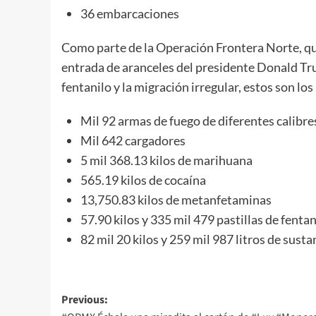
36 embarcaciones
Como parte de la Operación Frontera Norte, que
entrada de aranceles del presidente Donald Tru
fentanilo y la migración irregular, estos son l
Mil 92 armas de fuego de diferentes calibre
Mil 642 cargadores
5 mil 368.13 kilos de marihuana
565.19 kilos de cocaína
13,750.83 kilos de metanfetaminas
57.90 kilos y 335 mil 479 pastillas de fentan
82 mil 20 kilos y 259 mil 987 litros de sust
Post
Previous: