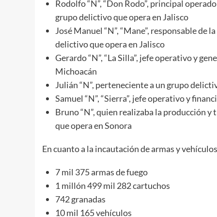
Rodolfo “N”, “Don Rodo”, principal operado
grupo delictivo que opera en Jalisco
José Manuel “N”, “Mane”, responsable de la 
delictivo que opera en Jalisco
Gerardo “N”, “La Silla”, jefe operativo y ge
Michoacán
Julián “N”, perteneciente a un grupo delict
Samuel “N”, “Sierra”, jefe operativo y finan
Bruno “N”, quien realizaba la producción y 
que opera en Sonora
En cuanto a la incautación de armas y vehículos
7 mil 375 armas de fuego
1 millón 499 mil 282 cartuchos
742 granadas
10 mil 165 vehículos