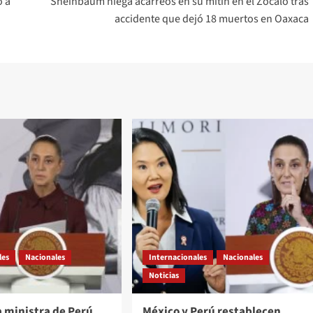
o a
Sheinbaum niega acarreos en su mitin en el Zócalo tras
accidente que dejó 18 muertos en Oaxaca
les
Nacionales
Internacionales
Nacionales
Noticias
a ministra de Perú
México y Perú restablecen