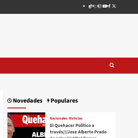
TikTok
threads
Instagram
Youtube
Facebook
X
Novedades
Populares
Nacionales
Noticias
El Quehacer Político a
través///Jose Alberto Prado