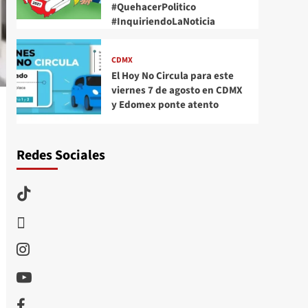
#QuehacerPolitico
#InquiriendoLaNoticia
CDMX
El Hoy No Circula para este
viernes 7 de agosto en CDMX
y Edomex ponte atento
Redes Sociales
TikTok
threads
Instagram
Youtube
Facebook