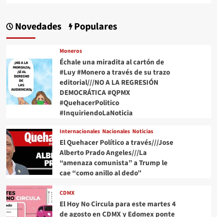
Novedades
Populares
Moneros
Échale una miradita al cartón de
#Luy #Monero a través de su trazo
editorial///NO A LA REGRESIÓN
DEMOCRÁTICA #QPMX
#QuehacerPolitico
#InquiriendoLaNoticia
Internacionales
Nacionales
Noticias
El Quehacer Político a través///Jose
Alberto Prado Angeles///La
“amenaza comunista” a Trump le
cae “como anillo al dedo”
CDMX
El Hoy No Circula para este martes 4
de agosto en CDMX y Edomex ponte