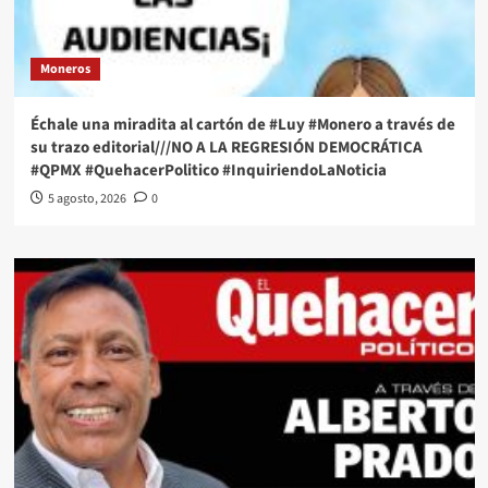
Moneros
Échale una miradita al cartón de #Luy #Monero a través de
su trazo editorial///NO A LA REGRESIÓN DEMOCRÁTICA
#QPMX #QuehacerPolitico #InquiriendoLaNoticia
5 agosto, 2026
0