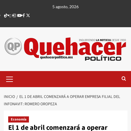
Saltar
5 agosto, 2026
al
TikTok
threads
Instagram
Youtube
Facebook
X
contenido
Menú
principal
INICIO
EL 1 DE ABRIL COMENZARÁ A OPERAR EMPRESA FILIAL DEL
INFONAVIT: ROMERO OROPEZA
Economía
El 1 de abril comenzará a operar