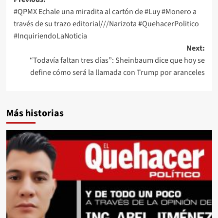
Post
#QPMX Echale una miradita al cartón de #Luy #Monero a
navigation
través de su trazo editorial///Narizota #QuehacerPolitico
#InquiriendoLaNoticia
Next:
“Todavía faltan tres días”: Sheinbaum dice que hoy se
define cómo será la llamada con Trump por aranceles
Más historias