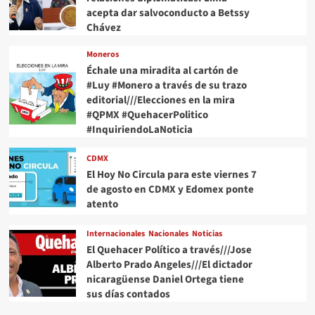
acepta dar salvoconducto a Betssy
Chávez
Moneros
Échale una miradita al cartón de
#Luy #Monero a través de su trazo
editorial///Elecciones en la mira
#QPMX #QuehacerPolitico
#InquiriendoLaNoticia
CDMX
El Hoy No Circula para este viernes 7
de agosto en CDMX y Edomex ponte
atento
Internacionales
Nacionales
Noticias
El Quehacer Político a través///Jose
Alberto Prado Angeles///El dictador
nicaragüense Daniel Ortega tiene
sus días contados