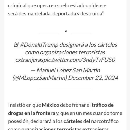
criminal que opera en suelo estadounidense
será desmantelada, deportada y destruida”.
🚨
#DonaldTrump
designará a los cárteles
como organizaciones terroristas
extranjeras
pic.twitter.com/3ndyTvFUS0
— Manuel Lopez San Martin
(@MLopezSanMartin)
December 22, 2024
Insistió en que
México
debe frenar el
tráfico de
drogas en la frontera
y, que en un mes cuando tome
posesión, declarará a los
cárteles
del narcotráfico
como
organizaciones terroristas extranjeras.