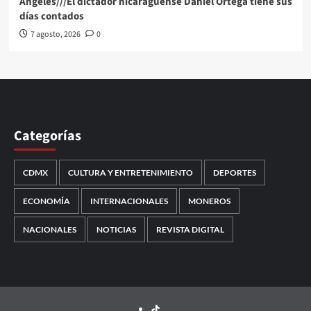
Angeles///El dictador nicaragüense Daniel Ortega tiene sus
días contados
7 agosto, 2026
0
Categorías
CDMX
CULTURA Y ENTRETENIMIENTO
DEPORTES
ECONOMÍA
INTERNACIONALES
MONEROS
NACIONALES
NOTICIAS
REVISTA DIGITAL
TikTok