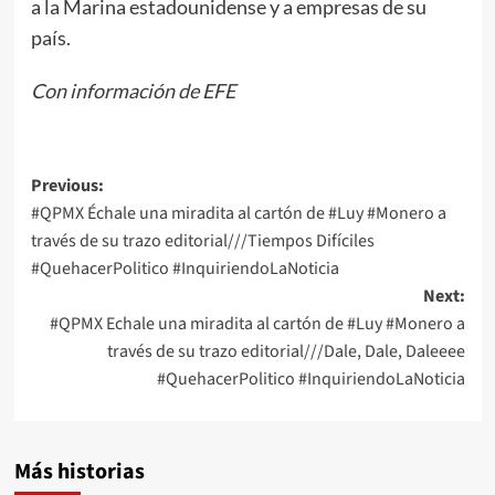
a la Marina estadounidense y a empresas de su
país.
Con información de EFE
Post
Previous:
#QPMX Échale una miradita al cartón de #Luy #Monero a
navigation
través de su trazo editorial///Tiempos Difíciles
#QuehacerPolitico #InquiriendoLaNoticia
Next:
#QPMX Echale una miradita al cartón de #Luy #Monero a
través de su trazo editorial///Dale, Dale, Daleeee
#QuehacerPolitico #InquiriendoLaNoticia
Más historias