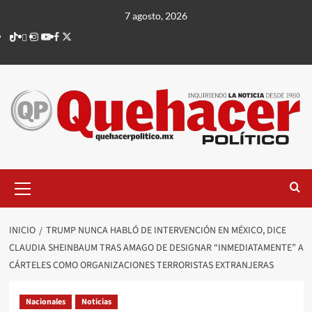
Saltar
7 agosto, 2026
al
TikTok
threads
Instagram
Youtube
Facebook
X
contenido
Menú
principal
INICIO
TRUMP NUNCA HABLÓ DE INTERVENCIÓN EN MÉXICO, DICE
CLAUDIA SHEINBAUM TRAS AMAGO DE DESIGNAR “INMEDIATAMENTE” A
CÁRTELES COMO ORGANIZACIONES TERRORISTAS EXTRANJERAS
Nacionales
Noticias