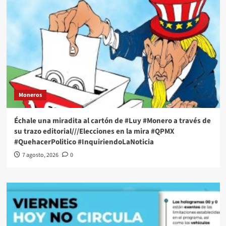
Moneros
Échale una miradita al cartón de #Luy #Monero a través de
su trazo editorial///Elecciones en la mira #QPMX
#QuehacerPolitico #InquiriendoLaNoticia
7 agosto, 2026
0