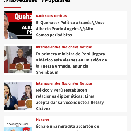
Novedades
Populares
Nacionales
Noticias
El Quehacer Político a través///Jose
Alberto Prado Angeles///¡Alto!
Somos periodistas
Internacionales
Nacionales
Noticias
Ex primera ministra de Perú llegará
a México este viernes en un avión de
la Fuerza Armada, anuncia
Sheinbaum
Internacionales
Nacionales
Noticias
México y Perú restablecen
relaciones diplomáticas: Lima
acepta dar salvoconducto a Betssy
Chávez
Moneros
Échale una miradita al cartón de