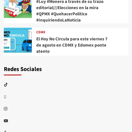
#Luy #Monero a través de su trazo
editorial///Elecciones en la mira
#QPMX #QuehacerPolitico
#InquiriendoLaNoticia
CDMX
El Hoy No Circula para este viernes 7
de agosto en CDMX y Edomex ponte
atento
Redes Sociales
TikTok
threads
Instagram
Youtube