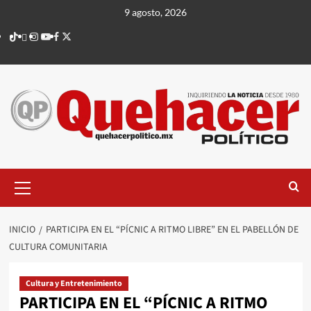
Saltar
9 agosto, 2026
al
TikTok
threads
Instagram
Youtube
Facebook
X
contenido
Menú
principal
INICIO
PARTICIPA EN EL “PÍCNIC A RITMO LIBRE” EN EL PABELLÓN DE
CULTURA COMUNITARIA
Cultura y Entretenimiento
PARTICIPA EN EL “PÍCNIC A RITMO