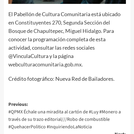
El Pabellón de Cultura Comunitaria está ubicado
en
Constituyentes 270, Segunda Sección del
Bosque de Chapultepec, Miguel Hidalgo
. Para
conocer la programación completa de esta
actividad, consultar las redes sociales
@VinculaCultura y la página
web
culturacomunitaria.gob.mx
.
Crédito fotográfico: Nueva Red de Bailadores.
Post
Previous:
#QPMX Échale una miradita al cartón de #Luy #Monero a
navigation
través de su trazo editorial///Robo de combustible
#QuehacerPolitico #InquiriendoLaNoticia