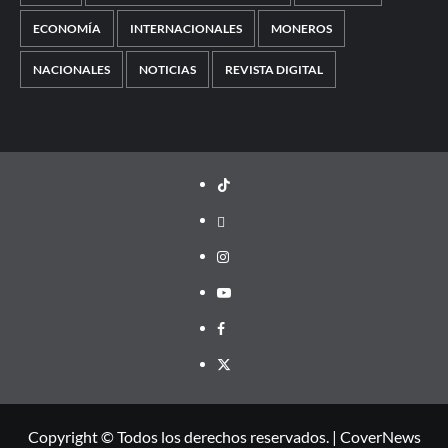
ECONOMÍA
INTERNACIONALES
MONEROS
NACIONALES
NOTICIAS
REVISTA DIGITAL
TikTok
threads
Instagram
Youtube
Facebook
X
Copyright © Todos los derechos reservados.
|
CoverNews