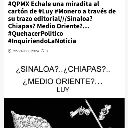
#QPMX Echale una miradita al
cartón de #Luy #Monero a través de
su trazo editorial///Sinaloa?
Chiapas? Medio Oriente?…
#QuehacerPolitico
#InquiriendoLaNoticia
22 octubre, 2024
0