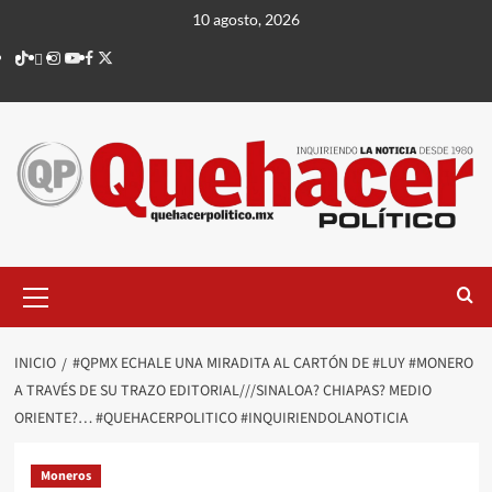
Saltar
10 agosto, 2026
al
TikTok
threads
Instagram
Youtube
Facebook
X
contenido
Menú
principal
INICIO
#QPMX ECHALE UNA MIRADITA AL CARTÓN DE #LUY #MONERO
A TRAVÉS DE SU TRAZO EDITORIAL///SINALOA? CHIAPAS? MEDIO
ORIENTE?… #QUEHACERPOLITICO #INQUIRIENDOLANOTICIA
Moneros