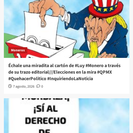
Moneros
Échale una miradita al cartón de #Luy #Monero a través
de su trazo editorial///Elecciones en la mira #QPMX
#QuehacerPolitico #InquiriendoLaNoticia
7 agosto, 2026
0