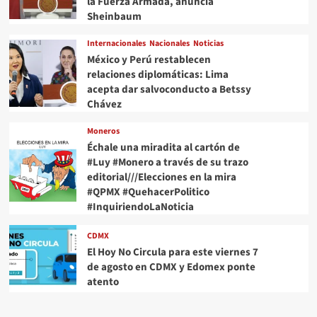
la Fuerza Armada, anuncia
Sheinbaum
Internacionales
Nacionales
Noticias
México y Perú restablecen
relaciones diplomáticas: Lima
acepta dar salvoconducto a Betssy
Chávez
Moneros
Échale una miradita al cartón de
#Luy #Monero a través de su trazo
editorial///Elecciones en la mira
#QPMX #QuehacerPolitico
#InquiriendoLaNoticia
CDMX
El Hoy No Circula para este viernes 7
de agosto en CDMX y Edomex ponte
atento