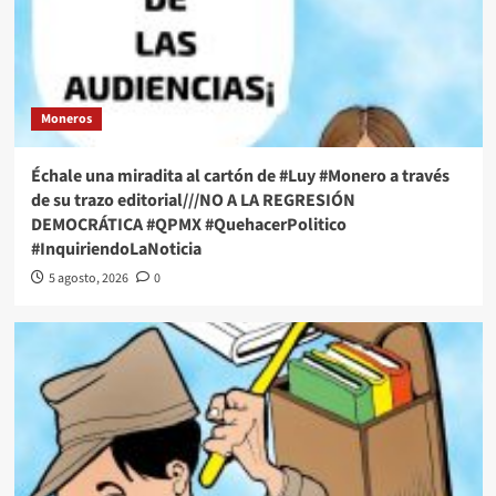
Moneros
Échale una miradita al cartón de #Luy #Monero a través
de su trazo editorial///NO A LA REGRESIÓN
DEMOCRÁTICA #QPMX #QuehacerPolitico
#InquiriendoLaNoticia
5 agosto, 2026
0