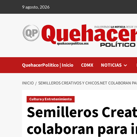
Saltar
9 agosto, 2026
al
contenido
QuehacerPolitico | Inicio
CDMX
NOTICIAS
INICIO
SEMILLEROS CREATIVOS Y CHICOS.NET COLABORAN PAR
Cultura y Entretenimiento
Semilleros Creat
colaboran para i