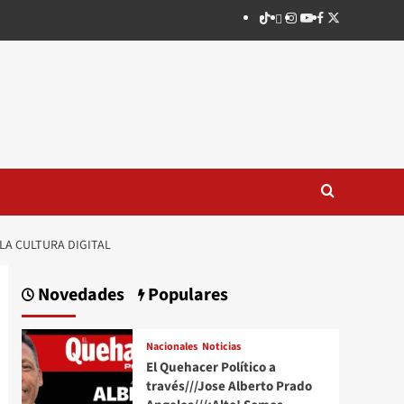
TikTok
threads
Instagram
Youtube
Facebook
X
 LA CULTURA DIGITAL
Novedades
Populares
Nacionales
Noticias
El Quehacer Político a
través///Jose Alberto Prado