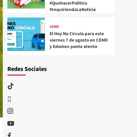
#QuehacerPolitico
#InquiriendoLaNoticia
CDMX
El Hoy No Circula para este
viernes 7 de agosto en CDMX
y Edomex ponte atento
Redes Sociales
TikTok
threads
Instagram
Youtube
Facebook