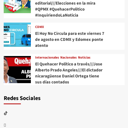
editorial///Elecciones en la mira
#QPMX #QuehacerPolitico
#InquiriendoLaNoticia
CDMX
El Hoy No Circula para este viernes 7
de agosto en CDMX y Edomex ponte
atento
Internacionales
Nacionales
Noticias
El Quehacer Político a través///Jose
Alberto Prado Angeles///El dictador
nicaragüense Daniel Ortega tiene
sus días contados
Redes Sociales
TikTok
threads