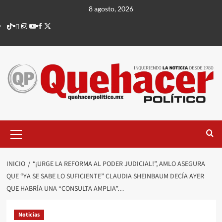
Saltar
8 agosto, 2026
al
TikTok
threads
Instagram
Youtube
Facebook
X
contenido
Menú
principal
INICIO
“¡URGE LA REFORMA AL PODER JUDICIAL!”, AMLO ASEGURA
QUE “YA SE SABE LO SUFICIENTE” CLAUDIA SHEINBAUM DECÍA AYER
QUE HABRÍA UNA “CONSULTA AMPLIA”…
Noticias