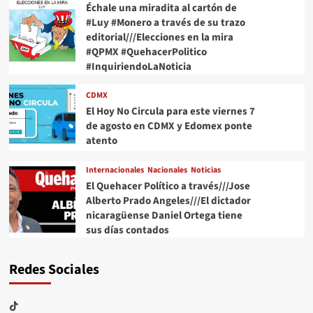
Échale una miradita al cartón de
#Luy #Monero a través de su trazo
editorial///Elecciones en la mira
#QPMX #QuehacerPolitico
#InquiriendoLaNoticia
CDMX
El Hoy No Circula para este viernes 7
de agosto en CDMX y Edomex ponte
atento
Internacionales
Nacionales
Noticias
El Quehacer Político a través///Jose
Alberto Prado Angeles///El dictador
nicaragüense Daniel Ortega tiene
sus días contados
Redes Sociales
TikTok