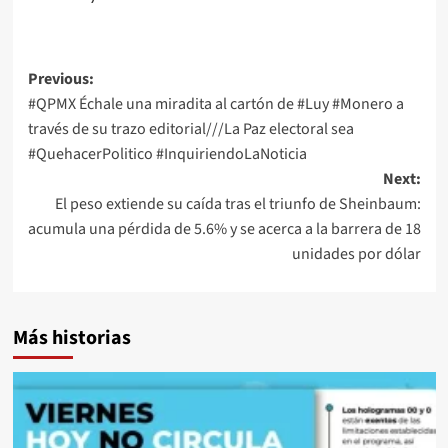
Post
Previous:
#QPMX Échale una miradita al cartón de #Luy #Monero a
navigation
través de su trazo editorial///La Paz electoral sea
#QuehacerPolitico #InquiriendoLaNoticia
Next:
El peso extiende su caída tras el triunfo de Sheinbaum:
acumula una pérdida de 5.6% y se acerca a la barrera de 18
unidades por dólar
Más historias