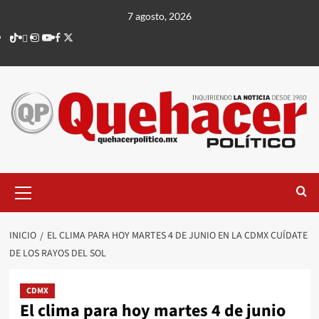
Saltar
7 agosto, 2026
al
TikTok
threads
Instagram
Youtube
Facebook
X
contenido
Menú
principal
INICIO
EL CLIMA PARA HOY MARTES 4 DE JUNIO EN LA CDMX CUÍDATE
DE LOS RAYOS DEL SOL
CDMX
El clima para hoy martes 4 de junio