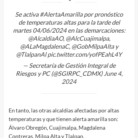
Se activa
#AlertaAmarilla
por pronóstico
de temperaturas altas para la tarde del
martes 04/06/2024 en las demarcaciones:
@AlcaldiaAO
,
@AlcCuajimalpa
,
@ALaMagdalenaC
,
@GobMilpaAlta
y
@TlalpanAl
pic.twitter.com/yofPEahL4Y
— Secretaría de Gestión Integral de
Riesgos y PC (@SGIRPC_CDMX)
June 4,
2024
En tanto, las otras alcaldías afectadas por altas
temperaturas y que tienen alerta amarilla son:
Álvaro Obregón, Cuajimalpa, Magdalena
Contreras, Milpa Alta y Tlalpan.