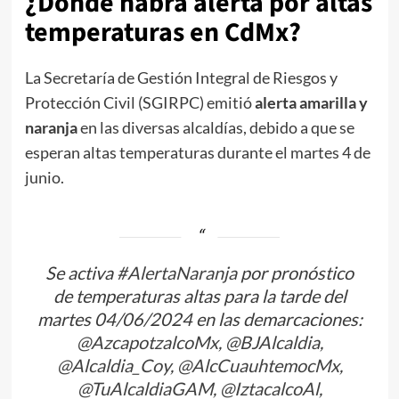
​​¿Dónde habrá alerta por altas
temperaturas en CdMx?
La Secretaría de Gestión Integral de Riesgos y
Protección Civil (SGIRPC) emitió
alerta amarilla y
naranja
en las diversas alcaldías, debido a que se
esperan altas temperaturas durante el martes 4 de
junio.
Se activa
#AlertaNaranja
por pronóstico
de temperaturas altas para la tarde del
martes 04/06/2024 en las demarcaciones:
@AzcapotzalcoMx
,
@BJAlcaldia
,
@Alcaldia_Coy
,
@AlcCuauhtemocMx
,
@TuAlcaldiaGAM
,
@IztacalcoAl
,