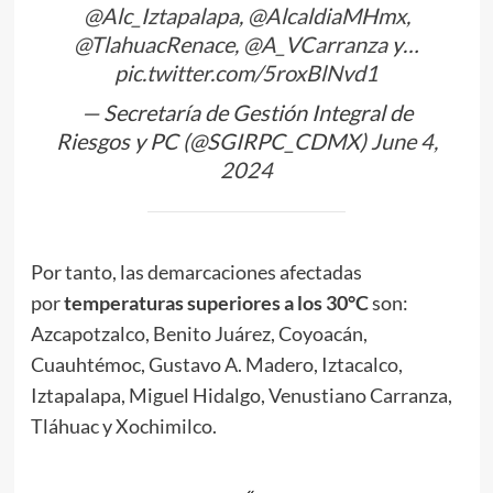
@Alc_Iztapalapa
,
@AlcaldiaMHmx
,
@TlahuacRenace
,
@A_VCarranza
y…
pic.twitter.com/5roxBlNvd1
— Secretaría de Gestión Integral de
Riesgos y PC (@SGIRPC_CDMX)
June 4,
2024
Por tanto, las demarcaciones afectadas
por
temperaturas superiores a los 30°C
son:
Azcapotzalco, Benito Juárez, Coyoacán,
Cuauhtémoc, Gustavo A. Madero, Iztacalco,
Iztapalapa, Miguel Hidalgo, Venustiano Carranza,
Tláhuac y Xochimilco.