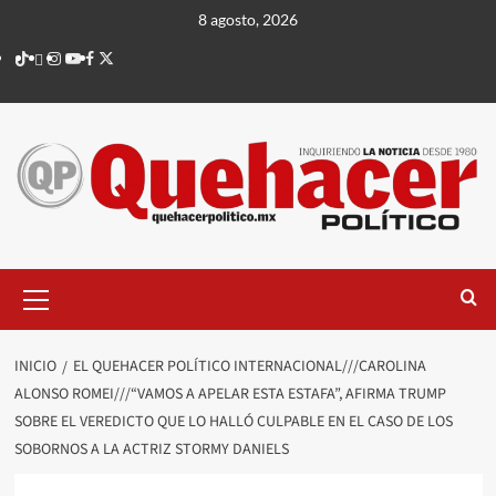
Saltar
8 agosto, 2026
al
TikTok
threads
Instagram
Youtube
Facebook
X
contenido
Menú
principal
INICIO
EL QUEHACER POLÍTICO INTERNACIONAL///CAROLINA
ALONSO ROMEI///“VAMOS A APELAR ESTA ESTAFA”, AFIRMA TRUMP
SOBRE EL VEREDICTO QUE LO HALLÓ CULPABLE EN EL CASO DE LOS
SOBORNOS A LA ACTRIZ STORMY DANIELS