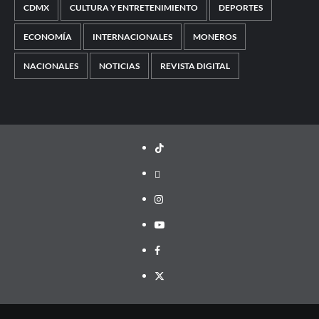
CDMX
CULTURA Y ENTRETENIMIENTO
DEPORTES
ECONOMÍA
INTERNACIONALES
MONEROS
NACIONALES
NOTICIAS
REVISTA DIGITAL
TikTok
threads
Instagram
Youtube
Facebook
X