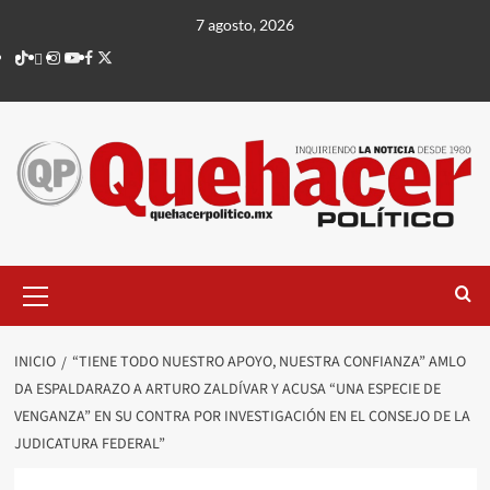
Saltar
7 agosto, 2026
al
TikTok
threads
Instagram
Youtube
Facebook
X
contenido
Menú
principal
INICIO
“TIENE TODO NUESTRO APOYO, NUESTRA CONFIANZA” AMLO
DA ESPALDARAZO A ARTURO ZALDÍVAR Y ACUSA “UNA ESPECIE DE
VENGANZA” EN SU CONTRA POR INVESTIGACIÓN EN EL CONSEJO DE LA
JUDICATURA FEDERAL”