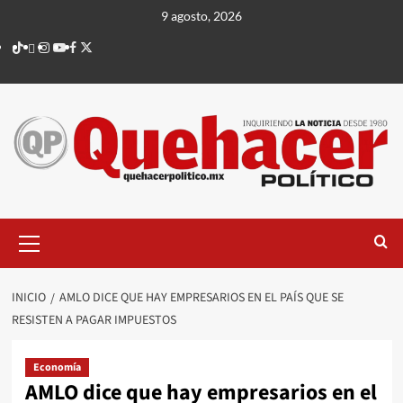
Saltar
9 agosto, 2026
al
TikTok
threads
Instagram
Youtube
Facebook
X
contenido
Menú
principal
INICIO
AMLO DICE QUE HAY EMPRESARIOS EN EL PAÍS QUE SE
RESISTEN A PAGAR IMPUESTOS
Economía
AMLO dice que hay empresarios en el