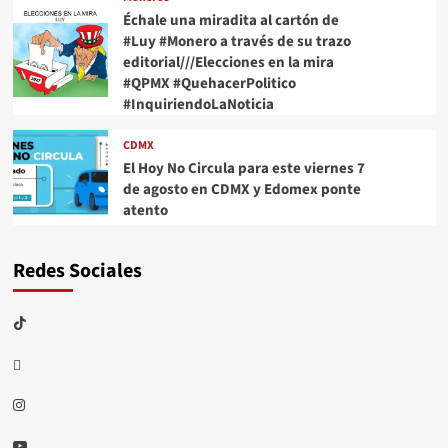
Échale una miradita al cartón de
#Luy #Monero a través de su trazo
editorial///Elecciones en la mira
#QPMX #QuehacerPolitico
#InquiriendoLaNoticia
CDMX
El Hoy No Circula para este viernes 7
de agosto en CDMX y Edomex ponte
atento
Redes Sociales
TikTok
threads
Instagram
Youtube