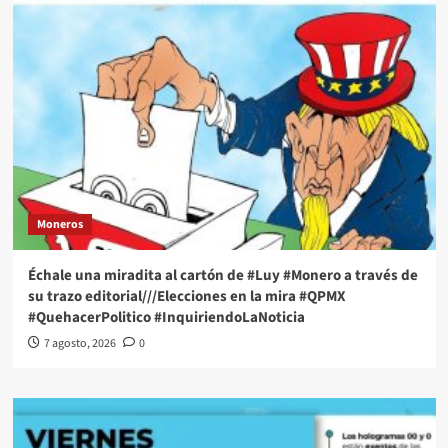
Moneros
Échale una miradita al cartón de #Luy #Monero a través de
su trazo editorial///Elecciones en la mira #QPMX
#QuehacerPolitico #InquiriendoLaNoticia
7 agosto, 2026
0