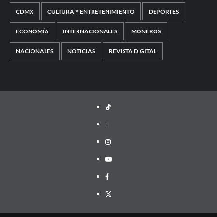
CDMX
CULTURA Y ENTRETENIMIENTO
DEPORTES
ECONOMÍA
INTERNACIONALES
MONEROS
NACIONALES
NOTICIAS
REVISTA DIGITAL
TikTok
threads
Instagram
Youtube
Facebook
X