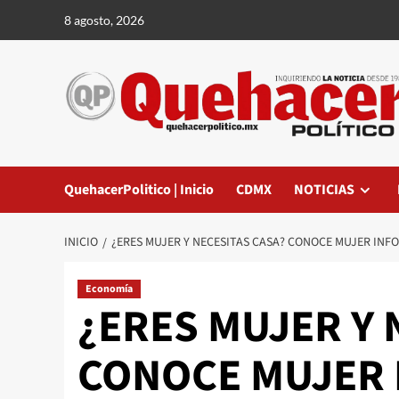
Saltar
8 agosto, 2026
al
contenido
QuehacerPolitico | Inicio
CDMX
NOTICIAS
INICIO
¿ERES MUJER Y NECESITAS CASA? CONOCE MUJER INF
Economía
¿ERES MUJER Y 
CONOCE MUJER 