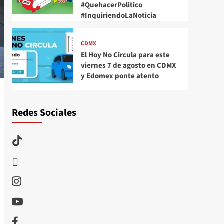
#QuehacerPolitico
#InquiriendoLaNoticia
CDMX
El Hoy No Circula para este
viernes 7 de agosto en CDMX
y Edomex ponte atento
Redes Sociales
TikTok
threads
Instagram
Youtube
Facebook