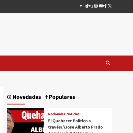
TikTok
threads
Instagram
Youtube
Facebook
X
Novedades
Populares
Nacionales
Noticias
El Quehacer Político a
través///Jose Alberto Prado