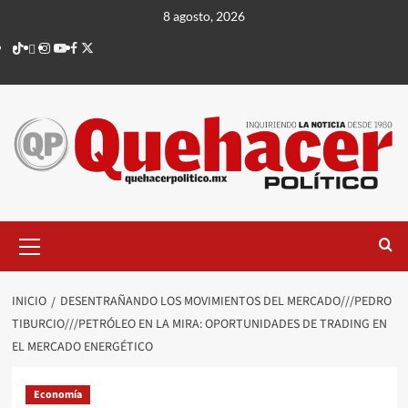
Saltar
8 agosto, 2026
al
TikTok
threads
Instagram
Youtube
Facebook
X
contenido
Menú
principal
INICIO
DESENTRAÑANDO LOS MOVIMIENTOS DEL MERCADO///PEDRO
TIBURCIO///PETRÓLEO EN LA MIRA: OPORTUNIDADES DE TRADING EN
EL MERCADO ENERGÉTICO
Economía