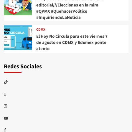
editorial///Elecciones en la mira
#QPMX #QuehacerPolitico
#InquiriendoLaNoticia
CDMX
El Hoy No Circula para este viernes 7
de agosto en CDMX y Edomex ponte
atento
Redes Sociales
TikTok
threads
Instagram
Youtube
Facebook