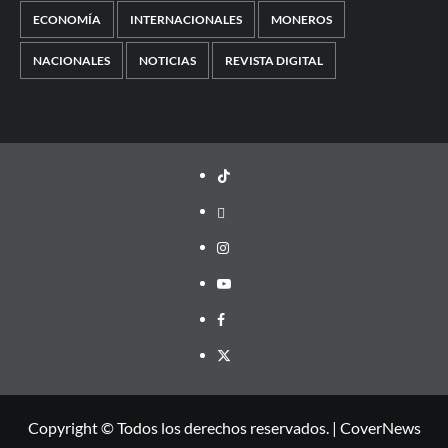
ECONOMÍA
INTERNACIONALES
MONEROS
NACIONALES
NOTICIAS
REVISTA DIGITAL
TikTok
threads
Instagram
Youtube
Facebook
X
Copyright © Todos los derechos reservados.
|
CoverNews