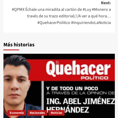
Next:
#QPMX Échale una miradita al cartón de #Luy #Monero a
través de su trazo editorial///A ver a qué hora…
#QuehacerPolitico #InquiriendoLaNoticia
Más historias
Economía
Nacionales
Noticias