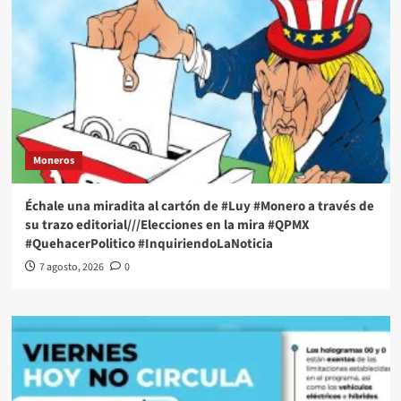
Moneros
Échale una miradita al cartón de #Luy #Monero a través de
su trazo editorial///Elecciones en la mira #QPMX
#QuehacerPolitico #InquiriendoLaNoticia
7 agosto, 2026
0