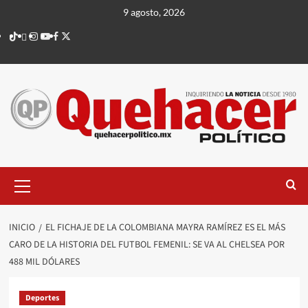
Saltar
9 agosto, 2026
al
TikTok
threads
Instagram
Youtube
Facebook
X
contenido
Menú
principal
INICIO
EL FICHAJE DE LA COLOMBIANA MAYRA RAMÍREZ ES EL MÁS
CARO DE LA HISTORIA DEL FUTBOL FEMENIL: SE VA AL CHELSEA POR
488 MIL DÓLARES
Deportes