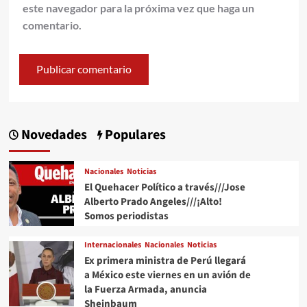
este navegador para la próxima vez que haga un
comentario.
Novedades
Populares
Nacionales
Noticias
El Quehacer Político a través///Jose
Alberto Prado Angeles///¡Alto!
Somos periodistas
Internacionales
Nacionales
Noticias
Ex primera ministra de Perú llegará
a México este viernes en un avión de
la Fuerza Armada, anuncia
Sheinbaum