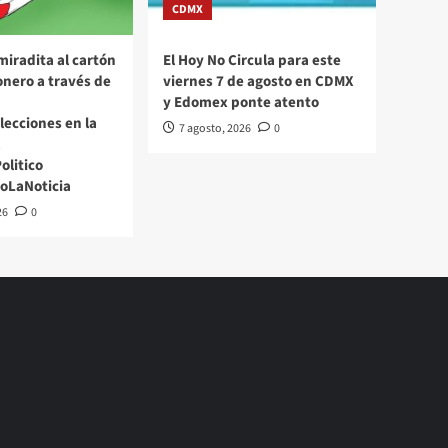
CDMX
miradita al cartón
El Hoy No Circula para este
nero a través de
viernes 7 de agosto en CDMX
y Edomex ponte atento
Elecciones en la
7 agosto, 2026
0
X
litico
oLaNoticia
26
0