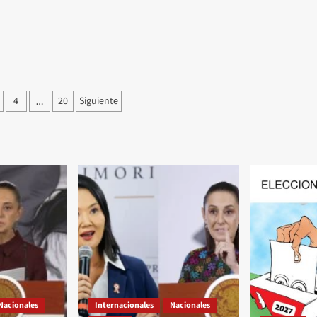
ción
4
20
Siguiente
…
as
Nacionales
Internacionales
Nacionales