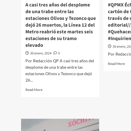
del
A casi tres años del desplome
#QPMX Éch
Rec
de una trabe entre las
cartón de
Nor
estaciones Olivos y Tezonco que
través de 
dejó 26 muertos, la Línea 12 del
editorial/
Metro reabrió este martes seis
#Quehacer
estaciones de su tramo
#Inquirie
elevado
30 enero, 2
30 enero, 2024
0
Por Redacci
Por Redacción QP A casi tres años del
Rea
Read More
desplome de una trabe entre las
mor
estaciones Olivos y Tezonco que dejó
abo
#Q
26...
Éch
Read
Read More
una
more
mir
about
al
A
car
casi tres
de
años del
#Lu
desplome
#Mo
de
a