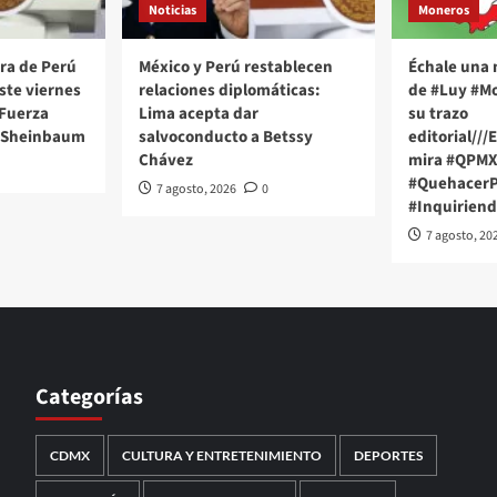
Noticias
Moneros
ra de Perú
México y Perú restablecen
Échale una 
este viernes
relaciones diplomáticas:
de #Luy #Mo
 Fuerza
Lima acepta dar
su trazo
 Sheinbaum
salvoconducto a Betssy
editorial///
Chávez
mira #QPM
#QuehacerPo
7 agosto, 2026
0
#Inquiriend
7 agosto, 20
Categorías
CDMX
CULTURA Y ENTRETENIMIENTO
DEPORTES