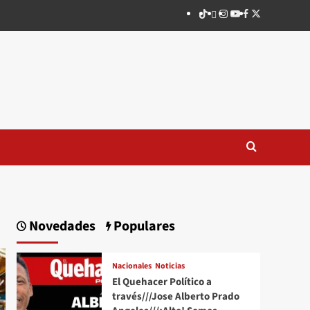
TikTok
threads
Instagram
Youtube
Facebook
X
Novedades
Populares
Nacionales
Noticias
El Quehacer Político a
través///Jose Alberto Prado