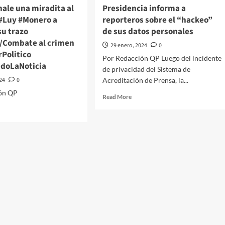
ale una miradita al
Presidencia informa a
millones
lusorio
de
 #Luy #Monero a
reporteros sobre el “hackeo”
te
espectadores
su trazo
de sus datos personales
//Combate al crimen
29 enero, 2024
0
Politico
Por Redacción QP Luego del incidente
ndoLaNoticia
de privacidad del Sistema de
024
0
Acreditación de Prensa, la...
ón QP
Read
Read More
more
d
about
e
Presidencia
ut
informa
PMX
a
ale
reporteros
sobre
adita
el
“hackeo”
tón
de
sus
y
datos
nero
personales