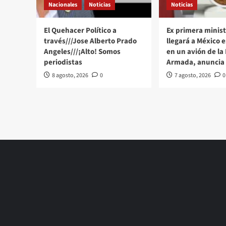
de
Nacionales
Noticias
Noticias
la
verdad”
El Quehacer Político a
Ex primera minist
través///Jose Alberto Prado
llegará a México 
Angeles///¡Alto! Somos
en un avión de la
periodistas
Armada, anuncia
8 agosto, 2026
0
7 agosto, 2026
0