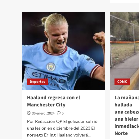
del
abo
PRI
“Ec
votará
a
a
and
favor
la
de
caja
la reforma
chin
de
Xóc
pensiones que
Gálv
anunció
la r
el
la i
presidente López
can
Obrador
pres
Deportes
CDMX
Don
Col
Haaland regresa con el
La mañana
Manchester City
hallada
una cabez
30 enero, 2024
0
una hieler
Por Redacción QP El goleador sufrió
inmediaci
una lesión en diciembre del 2023 El
Norte
noruego Erling Haaland volverá...