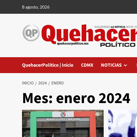
Saltar
8 agosto, 2026
al
contenido
QuehacerPolitico | Inicio
CDMX
NOTICIAS
INICIO
2024
ENERO
Mes:
enero 2024