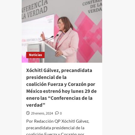
una
tra
trabe
de
entre
su
las
tra
estaciones Olivos y Tezonco que
edi
dejó
al
26
cri
muertos,
#Qu
la Línea
#In
12
Noticias
del
Metro reabrió
Xóchitl Gálvez, precandidata
este
presidencial de la
martes
seis
coalición Fuerza y Corazón por
estaciones
México estrenó hoy lunes 29 de
de
enero las “Conferencias de la
su
verdad”
tramo
elevado
29 enero, 2024
0
Por Redacción QP Xóchitl Gálvez,
precandidata presidencial de la
coalición Fuerza y Corazón por