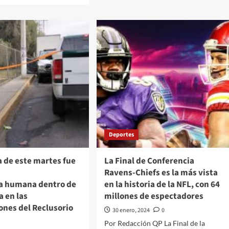
los
ut
nominados
haron
recibirán
regalo
ar
con
valor
de
a”,
36
hitl
mil
ez criticó
dólares
eapertura de
nvestigación del asesinato del
didato
idencial Luis
Deportes
aldo
osio
 de este martes fue
La Final de Conferencia
Ravens-Chiefs es la más vista
a humana dentro de
en la historia de la NFL, con 64
a en las
millones de espectadores
ones del Reclusorio
30 enero, 2024
0
Por Redacción QP La Final de la