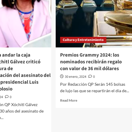
Cultura y Entretenimiento
 andar la caja
Premios Grammy 2024: los
chitl Gálvez criticó
nominados recibirán regalo
ura de
con valor de 36 mil dólares
gación del asesinato del
30 enero, 2024
0
presidencial Luis
Por Redacción QP Serán 145 bolsas
olosio
de lujo las que se repartirán el día de...
024
0
Read
Read More
ón QP Xóchitl Gálvez
more
 30 años del asesinato de
about
Premios
...
Grammy
d
2024:
e