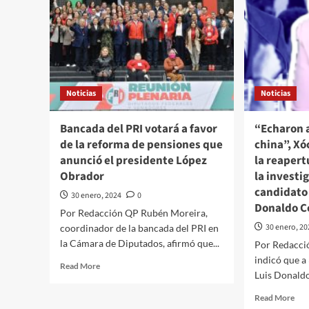
Noticias
Noticias
Bancada del PRI votará a favor
“Echaron a
de la reforma de pensiones que
china”, Xó
anunció el presidente López
la reapert
Obrador
la investi
candidato 
30 enero, 2024
0
Donaldo C
Por Redacción QP Rubén Moreira,
30 enero, 2
coordinador de la bancada del PRI en
la Cámara de Diputados, afirmó que...
Por Redacci
indicó que a
Read
Read More
Luis Donaldo
more
about
Rea
Read More
Bancada
mor