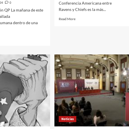
024
0
Conferencia Americana entre
Ravens y Chiefs es la más...
ón QP La mañana de este
allada
Read
Read More
humana dentro de una
more
about
La
d
Final
e
de
ut
Conferencia
Ravens-
ana
Chiefs
es
e
la
tes
más
vista
lada
en
 cabeza humana dentro
la
historia
de
era
la
NFL,
Noticias
con
ediaciones
64