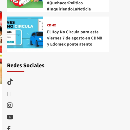
#QuehacerPolitico
#InquiriendoLaNoticia
CDMX
El Hoy No Circula para este
viernes 7 de agosto en CDMX
y Edomex ponte atento
Redes Sociales
TikTok
threads
Instagram
Youtube
Facebook