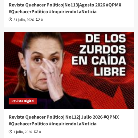
Revista Quehacer Político|No113|Agosto 2026 #QPMX
#QuehacerPolitico #InquiriendoLaNoticia
31 julio, 2026
0
Revista Digital
Revista Quehacer Político| No112| Julio 2026 #QPMX
#QuehacerPolitico #InquiriendoLaNoticia
1 julio, 2026
0