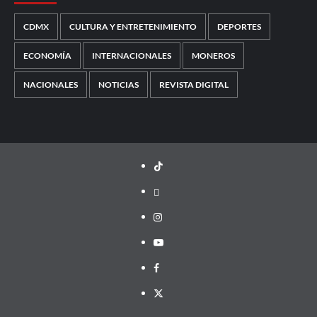
CDMX
CULTURA Y ENTRETENIMIENTO
DEPORTES
ECONOMÍA
INTERNACIONALES
MONEROS
NACIONALES
NOTICIAS
REVISTA DIGITAL
TikTok
threads
Instagram
Youtube
Facebook
X