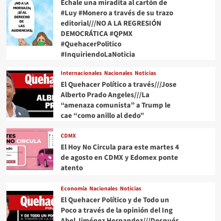
Échale una miradita al cartón de
#Luy #Monero a través de su trazo
editorial///NO A LA REGRESIÓN
DEMOCRÁTICA #QPMX
#QuehacerPolitico
#InquiriendoLaNoticia
Internacionales
Nacionales
Noticias
El Quehacer Político a través///Jose
Alberto Prado Angeles///La
“amenaza comunista” a Trump le
cae “como anillo al dedo”
CDMX
El Hoy No Circula para este martes 4
de agosto en CDMX y Edomex ponte
atento
Economía
Nacionales
Noticias
El Quehacer Político y de Todo un
Poco a través de la opinión del Ing
Abel Jiménez Hernandez///Después