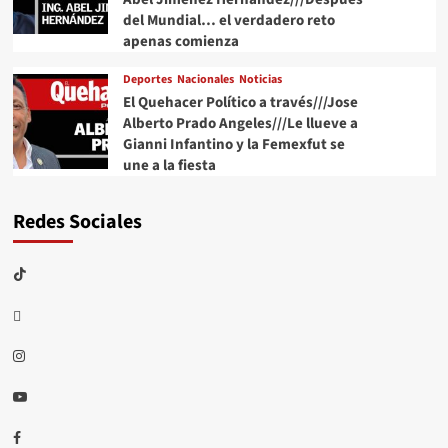
del Mundial… el verdadero reto
apenas comienza
Deportes
Nacionales
Noticias
El Quehacer Político a través///Jose
Alberto Prado Angeles///Le llueve a
Gianni Infantino y la Femexfut se
une a la fiesta
Redes Sociales
TikTok
threads
Instagram
Youtube
Facebook