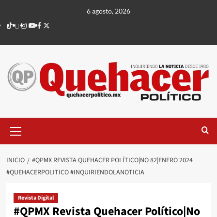
Saltar
6 agosto, 2026
al
TikTok
threads
Instagram
Youtube
Facebook
X
contenido
Menú
principal
INICIO
#QPMX REVISTA QUEHACER POLÍTICO|NO 82|ENERO 2024
#QUEHACERPOLITICO #INQUIRIENDOLANOTICIA
Revista Digital
#QPMX Revista Quehacer Político|No