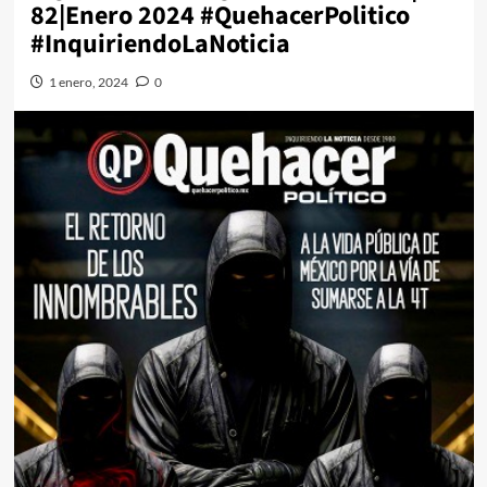
82|Enero 2024 #QuehacerPolitico
#InquiriendoLaNoticia
1 enero, 2024
0