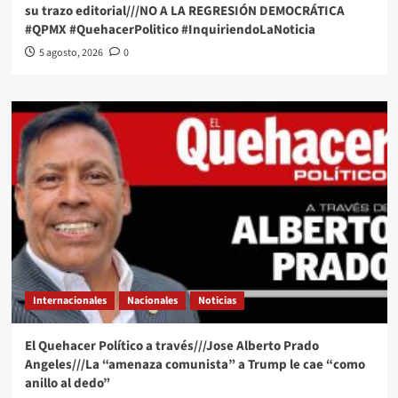
su trazo editorial///NO A LA REGRESIÓN DEMOCRÁTICA
#QPMX #QuehacerPolitico #InquiriendoLaNoticia
5 agosto, 2026
0
Internacionales
Nacionales
Noticias
El Quehacer Político a través///Jose Alberto Prado
Angeles///La “amenaza comunista” a Trump le cae “como
anillo al dedo”