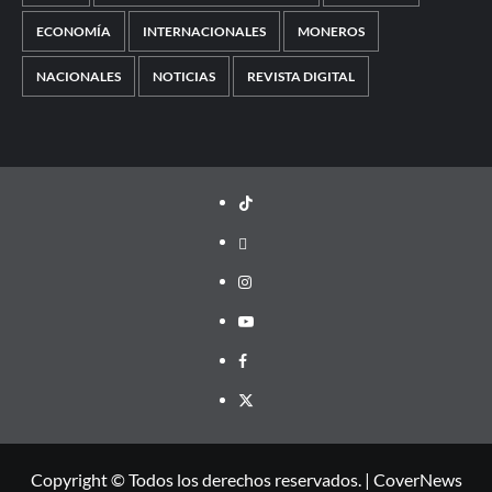
ECONOMÍA
INTERNACIONALES
MONEROS
NACIONALES
NOTICIAS
REVISTA DIGITAL
TikTok
threads
Instagram
Youtube
Facebook
X
Copyright © Todos los derechos reservados.
|
CoverNews