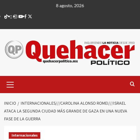
Saltar
8 agosto, 2026
al
TikTok
threads
Instagram
Youtube
Facebook
X
contenido
Menú
principal
INICIO
INTERNACIONALES///CAROLINA ALONSO ROMEI///ISRAEL
ATACA LA SEGUNDA CIUDAD MÁS GRANDE DE GAZA EN UNA NUEVA
FASE DE LA GUERRA
Internacionales