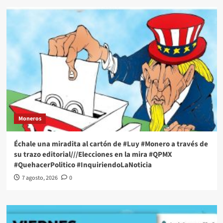
Moneros
Échale una miradita al cartón de #Luy #Monero a través de
su trazo editorial///Elecciones en la mira #QPMX
#QuehacerPolitico #InquiriendoLaNoticia
7 agosto, 2026
0