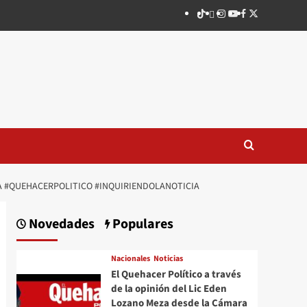
TikTok
threads
Instagram
Youtube
Facebook
X
ÍA #QUEHACERPOLITICO #INQUIRIENDOLANOTICIA
Novedades
Populares
Nacionales
Noticias
El Quehacer Político a través
de la opinión del Lic Eden
Lozano Meza desde la Cámara