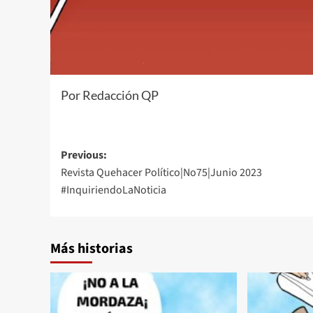
Por Redacción QP
Post
Previous:
Revista Quehacer Político|No75|Junio 2023
navigation
#InquiriendoLaNoticia
Más historias