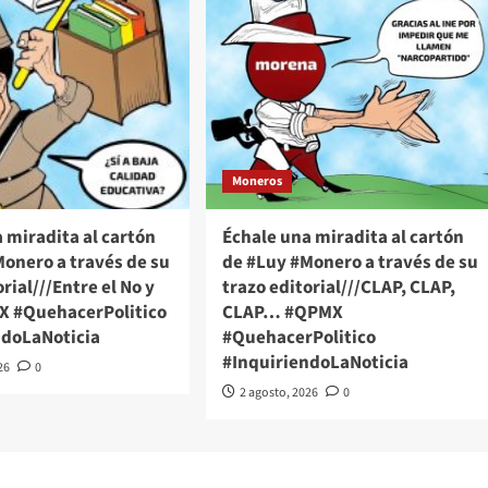
Moneros
 miradita al cartón
Échale una miradita al cartón
onero a través de su
de #Luy #Monero a través de su
rial///Entre el No y
trazo editorial///CLAP, CLAP,
MX #QuehacerPolitico
CLAP… #QPMX
ndoLaNoticia
#QuehacerPolitico
#InquiriendoLaNoticia
26
0
2 agosto, 2026
0