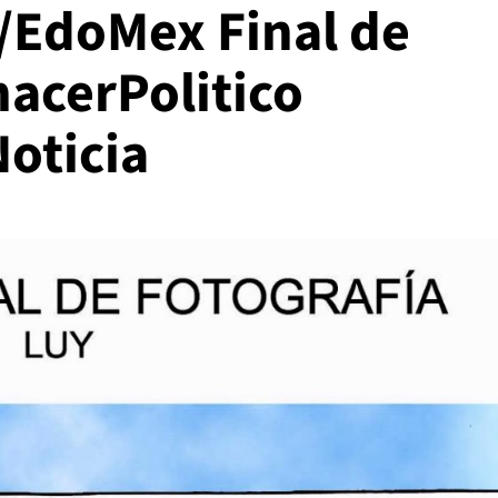
//EdoMex Final de
hacerPolitico
oticia