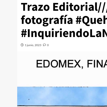
Trazo Editorial/
fotografía #Que
#InquiriendoLaN
1 junio, 2023
0