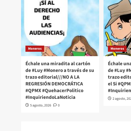
Moneros
Moneros
Échale una miradita al cartón
Échale una
de #Luy #Monero a través de su
de #Luy #M
trazo editorial///NO A LA
trazo edito
REGRESIÓN DEMOCRÁTICA
el Si #QP
#QPMX #QuehacerPolitico
#Inquirie
#InquiriendoLaNoticia
2 agosto, 20
5 agosto, 2026
0