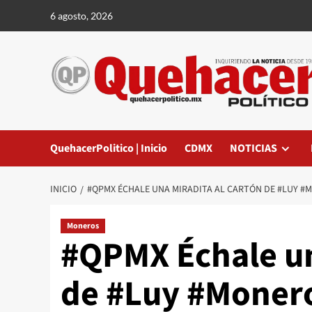
Saltar
6 agosto, 2026
al
contenido
QuehacerPolitico | Inicio
CDMX
NOTICIAS
INICIO
#QPMX ÉCHALE UNA MIRADITA AL CARTÓN DE #LUY #
Moneros
#QPMX Échale un
de #Luy #Monero