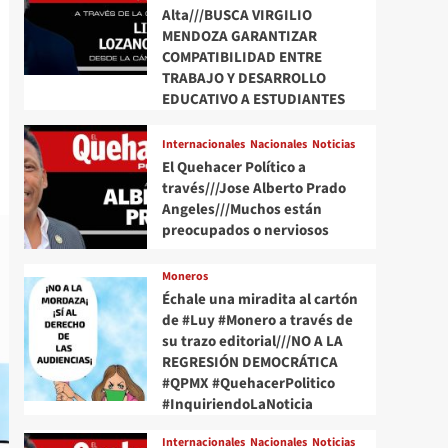
Alta///BUSCA VIRGILIO
MENDOZA GARANTIZAR
COMPATIBILIDAD ENTRE
TRABAJO Y DESARROLLO
EDUCATIVO A ESTUDIANTES
Internacionales
Nacionales
Noticias
El Quehacer Político a
través///Jose Alberto Prado
Angeles///Muchos están
preocupados o nerviosos
Moneros
Échale una miradita al cartón
de #Luy #Monero a través de
su trazo editorial///NO A LA
REGRESIÓN DEMOCRÁTICA
#QPMX #QuehacerPolitico
#InquiriendoLaNoticia
Internacionales
Nacionales
Noticias