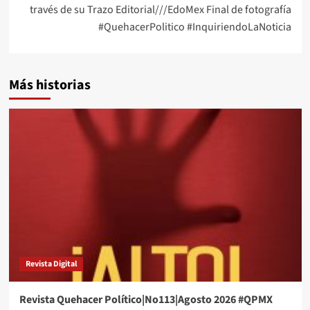
través de su Trazo Editorial///EdoMex Final de fotografía
#QuehacerPolitico #InquiriendoLaNoticia
Más historias
Revista Digital
Revista Quehacer Político|No113|Agosto 2026 #QPMX