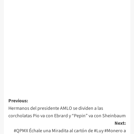
Post
Previous:
Hermanos del presidente AMLO se dividen a las
navigation
corcholatas Pio va con Ebrard y “Pepin” va con Sheinbaum
Next:
#QPMX Échale una Miradita al cartón de #Luy #Monero a