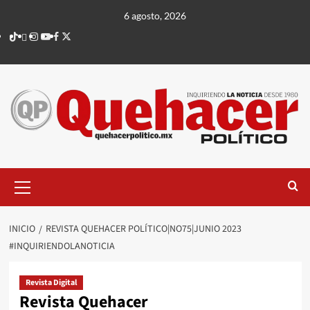
Saltar
6 agosto, 2026
al
TikTok
threads
Instagram
Youtube
Facebook
X
contenido
Menú
principal
INICIO
REVISTA QUEHACER POLÍTICO|NO75|JUNIO 2023
#INQUIRIENDOLANOTICIA
Revista Digital
Revista Quehacer