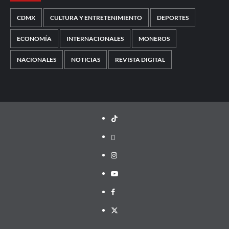
CDMX
CULTURA Y ENTRETENIMIENTO
DEPORTES
ECONOMÍA
INTERNACIONALES
MONEROS
NACIONALES
NOTICIAS
REVISTA DIGITAL
TikTok
threads
Instagram
Youtube
Facebook
X