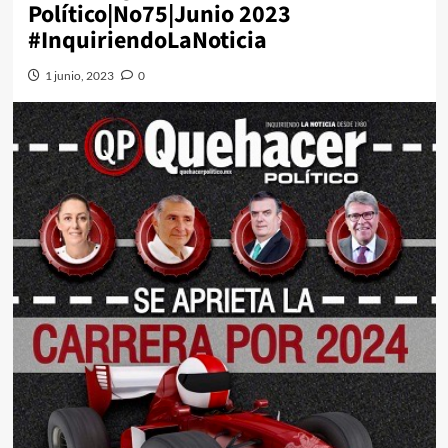
Político|No75|Junio 2023
#InquiriendoLaNoticia
1 junio, 2023
0