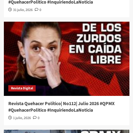
#QuehacerPolitico #InquiriendoLaNoticia
31 julio, 2026
0
Revista Digital
Revista Quehacer Político| No112| Julio 2026 #QPMX
#QuehacerPolitico #InquiriendoLaNoticia
1 julio, 2026
0