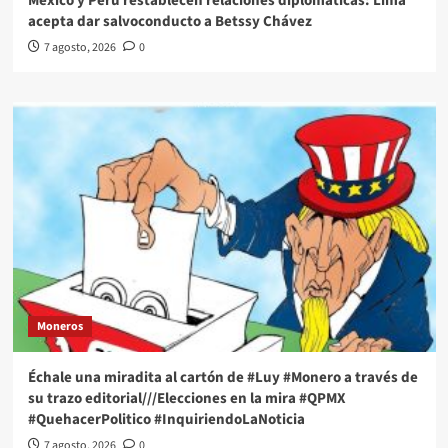
México y Perú restablecen relaciones diplomáticas: Lima
acepta dar salvoconducto a Betssy Chávez
7 agosto, 2026
0
Moneros
Échale una miradita al cartón de #Luy #Monero a través de
su trazo editorial///Elecciones en la mira #QPMX
#QuehacerPolitico #InquiriendoLaNoticia
7 agosto, 2026
0