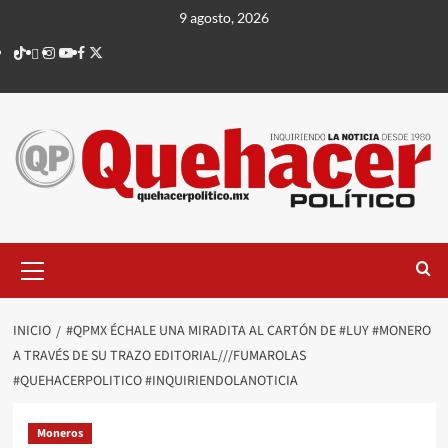
Saltar
9 agosto, 2026
al
TikTok
threads
Instagram
Youtube
Facebook
X
contenido
Menú
principal
INICIO
#QPMX ÉCHALE UNA MIRADITA AL CARTÓN DE #LUY #MONERO
A TRAVÉS DE SU TRAZO EDITORIAL///FUMAROLAS
#QUEHACERPOLITICO #INQUIRIENDOLANOTICIA
Moneros