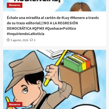
Moneros
Échale una miradita al cartón de #Luy #Monero a través
de su trazo editorial///NO A LA REGRESIÓN
DEMOCRÁTICA #QPMX #QuehacerPolitico
#InquiriendoLaNoticia
5 agosto, 2026
0
Moneros