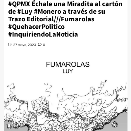
#QPMX Échale una Miradita al cartón
de #Luy #Monero a través de su
Trazo Editorial///Fumarolas
#QuehacerPolitico
#InquiriendoLaNoticia
27 mayo, 2023
0