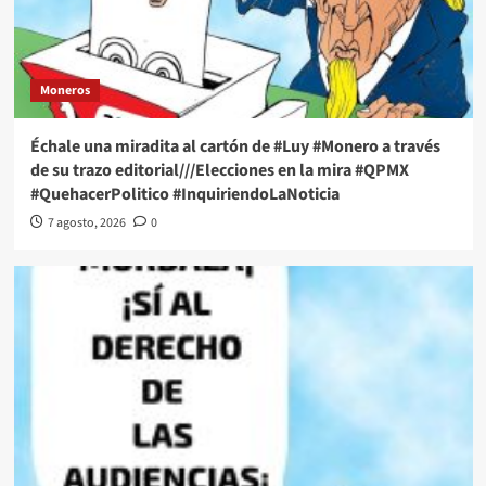
Moneros
Échale una miradita al cartón de #Luy #Monero a través
de su trazo editorial///Elecciones en la mira #QPMX
#QuehacerPolitico #InquiriendoLaNoticia
7 agosto, 2026
0