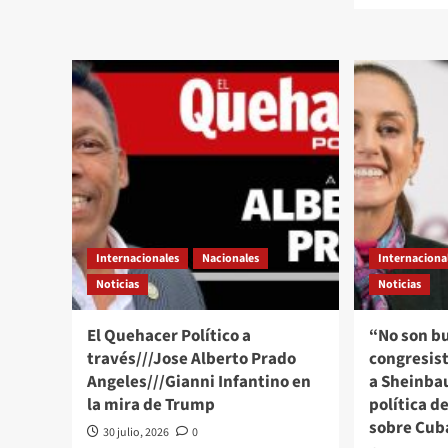
El
abo
Quehacer
El
Político
Que
a
Polí
través///Jose
a
Alberto
trav
Prado
Alb
Angeles///La
Pra
“amenaza
Ang
comunista”
des
a
disc
Trump
el
le
Pap
Internacionales
Nacionales
Internaciona
cae
invi
“como
Noticias
Noticias
a
anillo
“re
al
el
El Quehacer Político a
“No son b
dedo”
tes
través///Jose Alberto Prado
congresis
que
Angeles///Gianni Infantino en
a Sheinba
hay
en
la mira de Trump
política d
el
sobre Cub
30 julio, 2026
0
ser