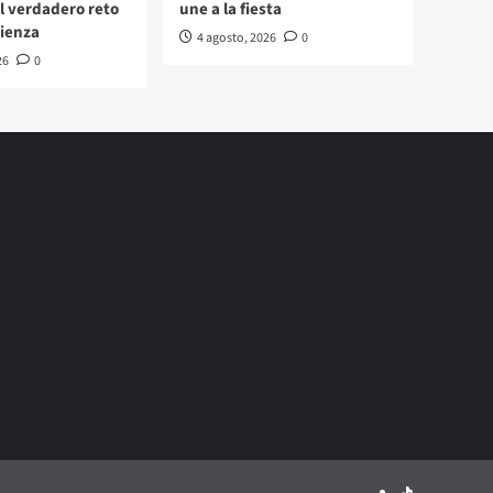
 verdadero reto
une a la fiesta
ienza
4 agosto, 2026
0
26
0
TikTok