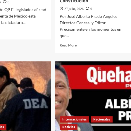
Constitución
6
0
ano”
27 julio, 2026
0
n QP El legislador afirmó
denta de México está
Por José Alberto Prado Angeles
la dictadura...
Director General y Editor
Precisamente en los momentos en
d
que...
e
ut
Read
Read More
more
about
nos
El
nos”:
Quehacer
gresista
Político
ublicano
a
sa
través///Jose
Alberto
inbaum
Prado
Angeles///Trump
cavar”
entre
broma
tica
y
Internacionales
Nacionales
broma
sión
les
Noticias
y