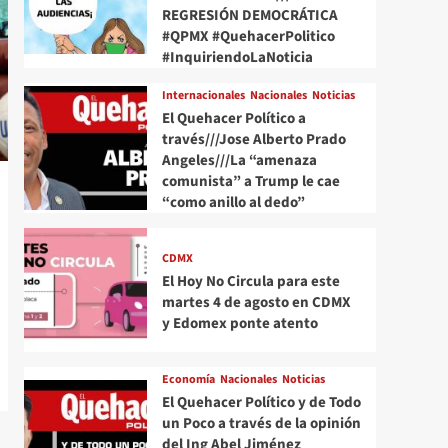
REGRESIÓN DEMOCRÁTICA
#QPMX #QuehacerPolitico
#InquiriendoLaNoticia
Internacionales
Nacionales
Noticias
El Quehacer Político a
través///Jose Alberto Prado
Angeles///La “amenaza
comunista” a Trump le cae
“como anillo al dedo”
CDMX
El Hoy No Circula para este
martes 4 de agosto en CDMX
y Edomex ponte atento
Economía
Nacionales
Noticias
El Quehacer Político y de Todo
un Poco a través de la opinión
del Ing Abel Jiménez