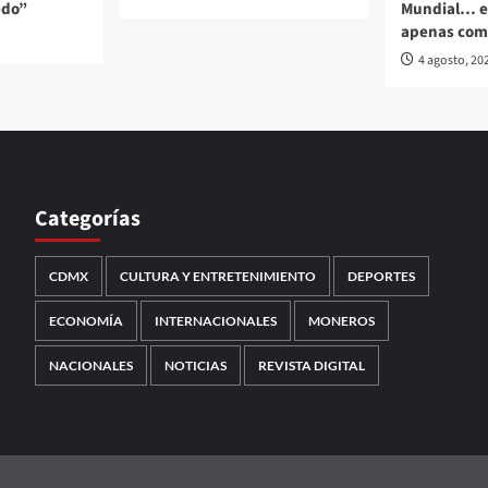
edo”
Mundial… el
apenas com
4 agosto, 20
Categorías
CDMX
CULTURA Y ENTRETENIMIENTO
DEPORTES
ECONOMÍA
INTERNACIONALES
MONEROS
NACIONALES
NOTICIAS
REVISTA DIGITAL