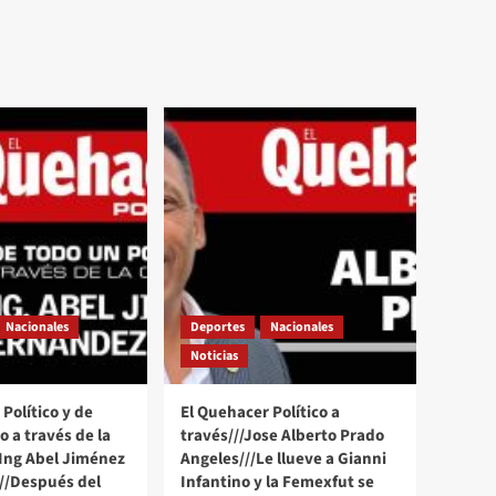
Nacionales
Deportes
Nacionales
Noticias
Político y de
El Quehacer Político a
 a través de la
través///Jose Alberto Prado
 Ing Abel Jiménez
Angeles///Le llueve a Gianni
//Después del
Infantino y la Femexfut se