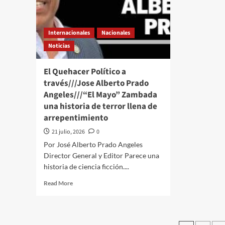
León
Yor
XIV
a
y
seis
Internacionales
Nacionales
su
mes
llamado
de
Noticias
a
su
la
cap
El Quehacer Político a
Paz
en
través///Jose Alberto Prado
nuclear
Car
Angeles///“El Mayo” Zambada
una historia de terror llena de
arrepentimiento
21 julio, 2026
0
Por José Alberto Prado Angeles
Director General y Editor Parece una
historia de ciencia ficción....
Read
Read More
more
about
El
Quehacer