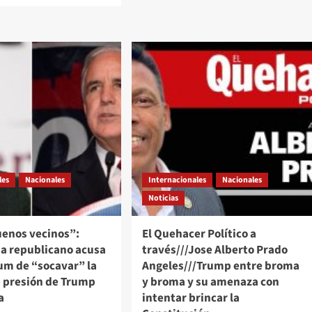
el
ut
principal
asesor
hacer
de
tico
Infantino
por
és///Jose
el
erto
plan
do
de
eles///Trump
la
ata
FIFA
ordia,
de
vender
a
les
Nacionales
Internacionales
el
Nacionales
ta
Mundial:
Noticias
“Es
descubrir
hipotecar
uenos vecinos”:
El Quehacer Político a
al
oro
futbol”
ta republicano acusa
través///Jose Alberto Prado
um de “socavar” la
Angeles///Trump entre broma
e presión de Trump
y broma y su amenaza con
a
intentar brincar la