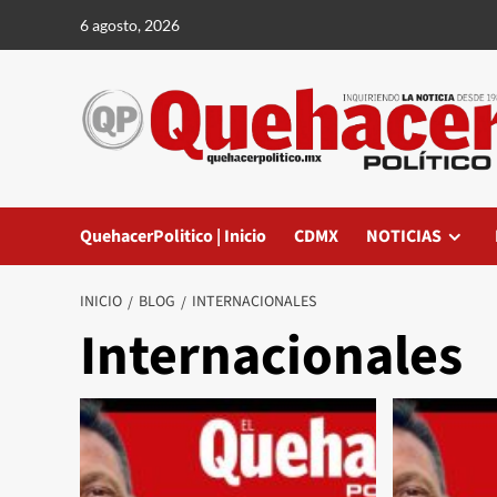
Saltar
6 agosto, 2026
al
contenido
QuehacerPolitico | Inicio
CDMX
NOTICIAS
INICIO
BLOG
INTERNACIONALES
Internacionales