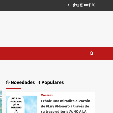
TikTok
threads
Instagram
Youtube
Facebook
X
Novedades
Populares
Moneros
Échale una miradita al cartón
de #Luy #Monero a través de
su trazo editorial///NO A LA