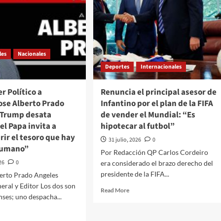
les
Nacionales
Deportes
Internacionales
r Político a
Renuncia el principal asesor de
ose Alberto Prado
Infantino por el plan de la FIFA
/Trump desata
de vender el Mundial: “Es
 el Papa invita a
hipotecar al futbol”
ir el tesoro que hay
31 julio, 2026
0
 humano”
Por Redacción QP Carlos Cordeiro
26
0
era considerado el brazo derecho del
presidente de la FIFA...
berto Prado Angeles
eral y Editor Los dos son
Read
Read More
ses; uno despacha...
more
about
d
Renuncia
e