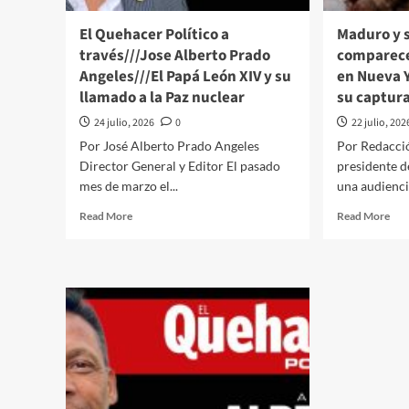
de
Tru
El Quehacer Político a
Maduro y 
sob
través///Jose Alberto Prado
comparece
Cub
Angeles///El Papá León XIV y su
en Nueva Y
llamado a la Paz nuclear
su captur
24 julio, 2026
0
22 julio, 202
Por José Alberto Prado Angeles
Por Redacci
Director General y Editor El pasado
presidente d
mes de marzo el...
una audiencia
Read
Rea
Read More
Read More
more
mor
about
abo
El
Mad
Quehacer
y
Político
su
a
esp
través///Jose
com
Alberto
est
Prado
mié
Angeles///El
en
Papá
Nue