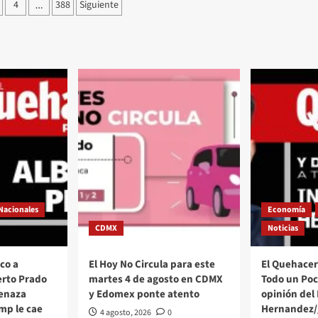
ción
4
388
Siguiente
…
as
Nacionales
Economía
CDMX
Noticias
co a
El Hoy No Circula para este
El Quehacer 
erto Prado
martes 4 de agosto en CDMX
Todo un Poco
menaza
y Edomex ponte atento
opinión del
mp le cae
Hernandez/
4 agosto, 2026
0