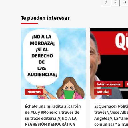
Pagina
2
3
1
Político
de
a
través///Jose
Te pueden interesar
entrad
Alberto
Prado
Angeles///“El
Mayo”
Zambada
una
historia
de
terror
llena
de
arrepentimiento
Internacionales
Moneros
Noticias
Échale una miradita al cartón
El Quehacer Políti
de #Luy #Monero a través de
través///Jose Alb
su trazo editorial///NO A LA
Angeles///La “a
REGRESIÓN DEMOCRÁTICA
comunista” a Tru