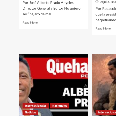
29 julio, 202
hum
Por José Alberto Prado Angeles
Director General y Editor No quiero
Por Redacció
ser “pájaro de mal...
que la presi
perpetuando 
Read
Read More
more
Rea
Read More
about
mor
El
abo
Quehacer
“No
Político
son
a
bue
través///Jose
veci
Alberto
con
Prado
rep
Angeles///Gianni
acu
Infantino
a
en
She
la
de
mira
“so
de
la
Trump
polí
Internacionales
Nacionales
de
pre
Noticias
Internaciona