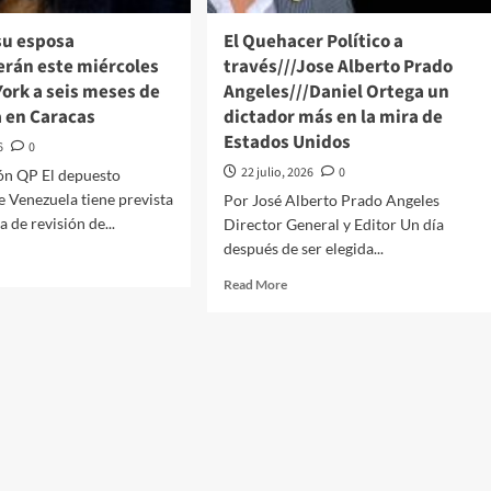
su
mp
amenaza
su esposa
El Quehacer Político a
re
con
rán este miércoles
través///Jose Alberto Prado
a
intentar
ork a seis meses de
Angeles///Daniel Ortega un
brincar
a en Caracas
dictador más en la mira de
la
Constitución
Estados Unidos
6
0
22 julio, 2026
0
ón QP El depuesto
e Venezuela tiene prevista
Por José Alberto Prado Angeles
 de revisión de...
Director General y Editor Un día
después de ser elegida...
d
e
Read
Read More
ut
more
uro
about
El
Quehacer
osa
Político
parecerán
a
e
través///Jose
rcoles
Alberto
Prado
va
Angeles///Daniel