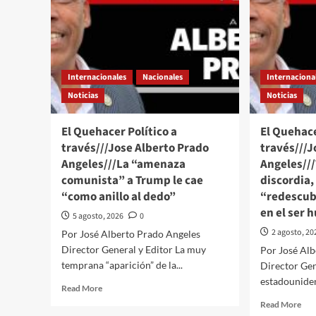
Internacionales
Nacionales
Internaciona
Noticias
Noticias
El Quehacer Político a
El Quehace
través///Jose Alberto Prado
través///J
Angeles///La “amenaza
Angeles//
comunista” a Trump le cae
discordia,
“como anillo al dedo”
“redescubr
en el ser
5 agosto, 2026
0
2 agosto, 20
Por José Alberto Prado Angeles
Director General y Editor La muy
Por José Al
temprana “aparición” de la...
Director Gen
estadouniden
Read
Read More
more
Rea
Read More
about
mor