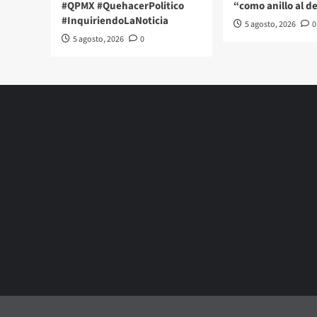
#QPMX #QuehacerPolitico
“como anillo al d
#InquiriendoLaNoticia
5 agosto, 2026
0
5 agosto, 2026
0