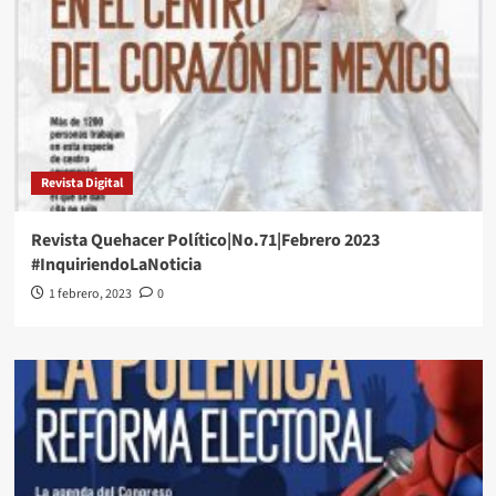
Revista Digital
Revista Quehacer Político|No.71|Febrero 2023
#InquiriendoLaNoticia
1 febrero, 2023
0