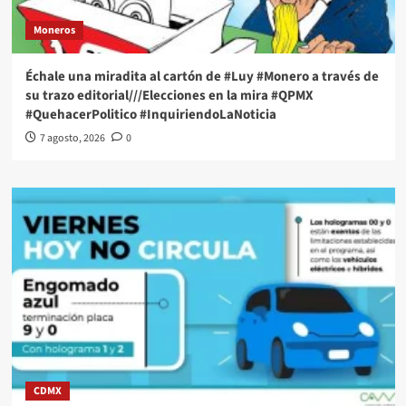
Moneros
Échale una miradita al cartón de #Luy #Monero a través de
su trazo editorial///Elecciones en la mira #QPMX
#QuehacerPolitico #InquiriendoLaNoticia
7 agosto, 2026
0
CDMX