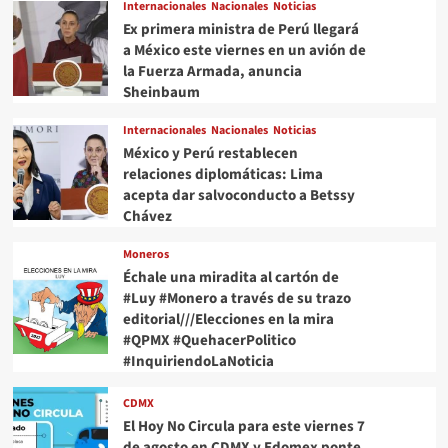
Internacionales
Nacionales
Noticias
Ex primera ministra de Perú llegará
a México este viernes en un avión de
la Fuerza Armada, anuncia
Sheinbaum
Internacionales
Nacionales
Noticias
México y Perú restablecen
relaciones diplomáticas: Lima
acepta dar salvoconducto a Betssy
Chávez
Moneros
Échale una miradita al cartón de
#Luy #Monero a través de su trazo
editorial///Elecciones en la mira
#QPMX #QuehacerPolitico
#InquiriendoLaNoticia
CDMX
El Hoy No Circula para este viernes 7
de agosto en CDMX y Edomex ponte