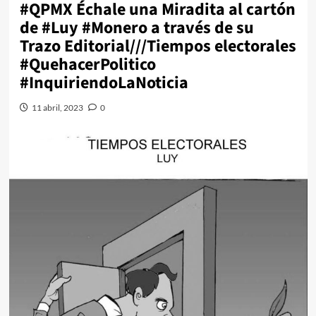
#QPMX Échale una Miradita al cartón
de #Luy #Monero a través de su
Trazo Editorial///Tiempos electorales
#QuehacerPolitico
#InquiriendoLaNoticia
11 abril, 2023
0