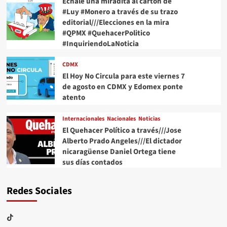
Échale una miradita al cartón de
#Luy #Monero a través de su trazo
editorial///Elecciones en la mira
#QPMX #QuehacerPolitico
#InquiriendoLaNoticia
CDMX
El Hoy No Circula para este viernes 7
de agosto en CDMX y Edomex ponte
atento
Internacionales
Nacionales
Noticias
El Quehacer Político a través///Jose
Alberto Prado Angeles///El dictador
nicaragüense Daniel Ortega tiene
sus días contados
Redes Sociales
TikTok