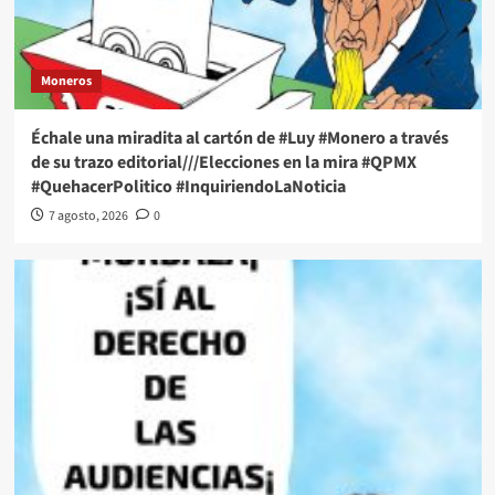
Moneros
Échale una miradita al cartón de #Luy #Monero a través
de su trazo editorial///Elecciones en la mira #QPMX
#QuehacerPolitico #InquiriendoLaNoticia
7 agosto, 2026
0