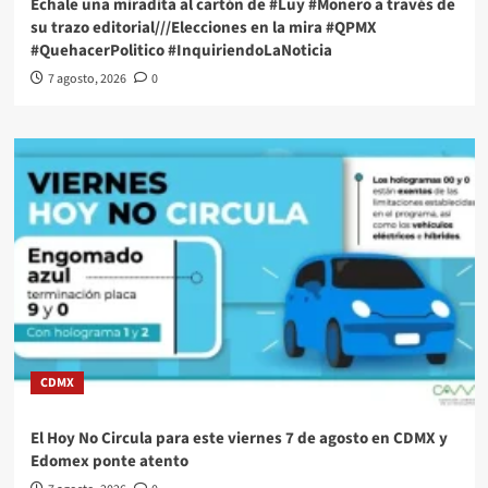
Échale una miradita al cartón de #Luy #Monero a través de
su trazo editorial///Elecciones en la mira #QPMX
#QuehacerPolitico #InquiriendoLaNoticia
7 agosto, 2026
0
CDMX
El Hoy No Circula para este viernes 7 de agosto en CDMX y
Edomex ponte atento