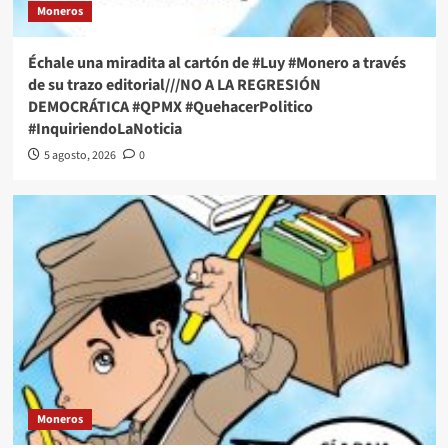
Moneros
Échale una miradita al cartón de #Luy #Monero a través
de su trazo editorial///NO A LA REGRESIÓN
DEMOCRÁTICA #QPMX #QuehacerPolitico
#InquiriendoLaNoticia
5 agosto, 2026
0
Moneros