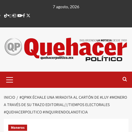
Saltar
7 agosto, 2026
al
TikTok
threads
Instagram
Youtube
Facebook
X
contenido
Menú
principal
INICIO
#QPMX ÉCHALE UNA MIRADITA AL CARTÓN DE #LUY #MONERO
A TRAVÉS DE SU TRAZO EDITORIAL///TIEMPOS ELECTORALES
#QUEHACERPOLITICO #INQUIRIENDOLANOTICIA
Moneros