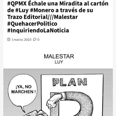
#QPMX Échale una Miradita al cartón
de #Luy #Monero a través de su
Trazo Editorial///Malestar
#QuehacerPolitico
#InquiriendoLaNoticia
1 marzo, 2023
0