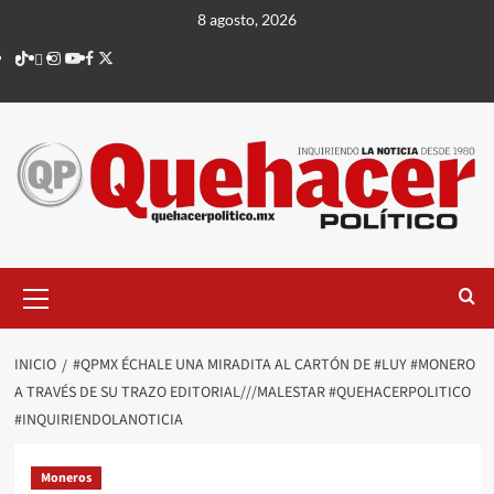
Saltar
8 agosto, 2026
al
TikTok
threads
Instagram
Youtube
Facebook
X
contenido
Menú
principal
INICIO
#QPMX ÉCHALE UNA MIRADITA AL CARTÓN DE #LUY #MONERO
A TRAVÉS DE SU TRAZO EDITORIAL///MALESTAR #QUEHACERPOLITICO
#INQUIRIENDOLANOTICIA
Moneros