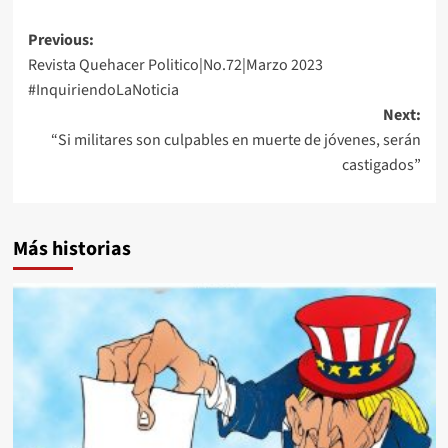
Post
Previous:
Revista Quehacer Politico|No.72|Marzo 2023
navigation
#InquiriendoLaNoticia
Next:
“Si militares son culpables en muerte de jóvenes, serán
castigados”
Más historias