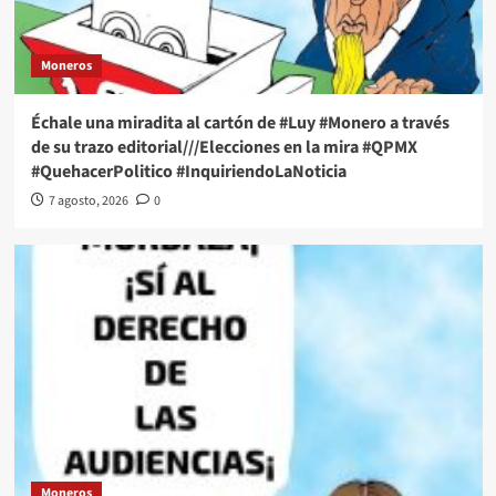
Moneros
Échale una miradita al cartón de #Luy #Monero a través
de su trazo editorial///Elecciones en la mira #QPMX
#QuehacerPolitico #InquiriendoLaNoticia
7 agosto, 2026
0
Moneros