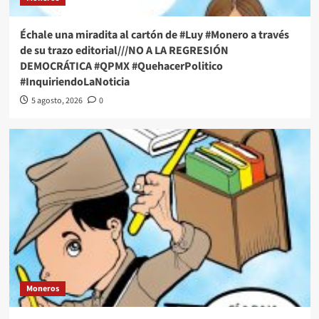
Échale una miradita al cartón de #Luy #Monero a través
de su trazo editorial///NO A LA REGRESIÓN
DEMOCRÁTICA #QPMX #QuehacerPolitico
#InquiriendoLaNoticia
5 agosto, 2026
0
Moneros