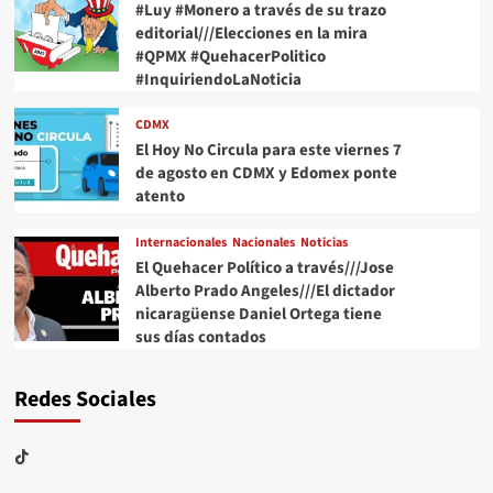
#Luy #Monero a través de su trazo
editorial///Elecciones en la mira
#QPMX #QuehacerPolitico
#InquiriendoLaNoticia
CDMX
El Hoy No Circula para este viernes 7
de agosto en CDMX y Edomex ponte
atento
Internacionales
Nacionales
Noticias
El Quehacer Político a través///Jose
Alberto Prado Angeles///El dictador
nicaragüense Daniel Ortega tiene
sus días contados
Redes Sociales
TikTok