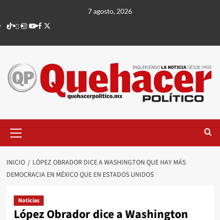
Saltar
7 agosto, 2026
al
TikTok
threads
Instagram
Youtube
Facebook
X
contenido
Menú
principal
INICIO
LÓPEZ OBRADOR DICE A WASHINGTON QUE HAY MÁS
DEMOCRACIA EN MÉXICO QUE EN ESTADOS UNIDOS
Noticias
López Obrador dice a Washington