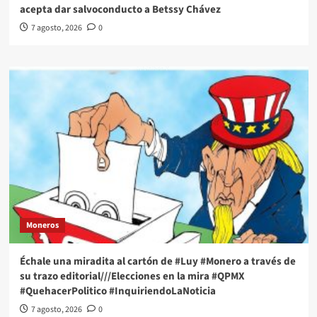
acepta dar salvoconducto a Betssy Chávez
7 agosto, 2026
0
Moneros
Échale una miradita al cartón de #Luy #Monero a través de
su trazo editorial///Elecciones en la mira #QPMX
#QuehacerPolitico #InquiriendoLaNoticia
7 agosto, 2026
0