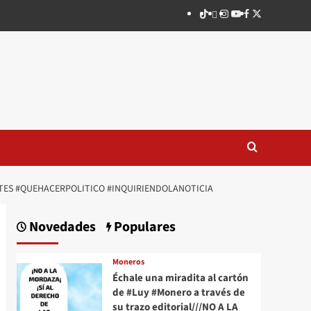
TikTok
threads
Instagram
Youtube
Facebook
X
NTES #QUEHACERPOLITICO #INQUIRIENDOLANOTICIA
Novedades
Populares
Moneros
Échale una miradita al cartón
de #Luy #Monero a través de
su trazo editorial///NO A LA