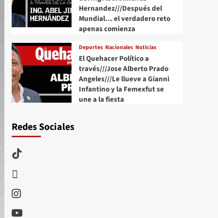
Hernandez///Después del
Mundial… el verdadero reto
apenas comienza
Deportes
Nacionales
Noticias
El Quehacer Político a
través///Jose Alberto Prado
Angeles///Le llueve a Gianni
Infantino y la Femexfut se
une a la fiesta
Redes Sociales
TikTok
threads
Instagram
Youtube