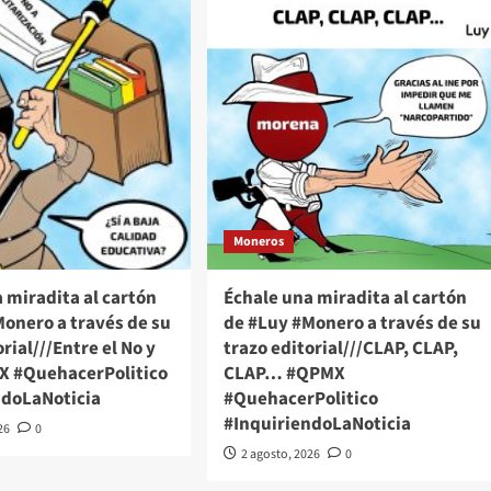
Moneros
 miradita al cartón
Échale una miradita al cartón
onero a través de su
de #Luy #Monero a través de su
rial///Entre el No y
trazo editorial///CLAP, CLAP,
MX #QuehacerPolitico
CLAP… #QPMX
ndoLaNoticia
#QuehacerPolitico
#InquiriendoLaNoticia
26
0
2 agosto, 2026
0