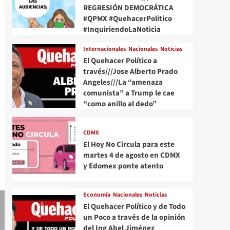
REGRESIÓN DEMOCRÁTICA
#QPMX #QuehacerPolitico
#InquiriendoLaNoticia
Internacionales
Nacionales
Noticias
El Quehacer Político a
través///Jose Alberto Prado
Angeles///La “amenaza
comunista” a Trump le cae
“como anillo al dedo”
CDMX
El Hoy No Circula para este
martes 4 de agosto en CDMX
y Edomex ponte atento
Economía
Nacionales
Noticias
El Quehacer Político y de Todo
un Poco a través de la opinión
del Ing Abel Jiménez