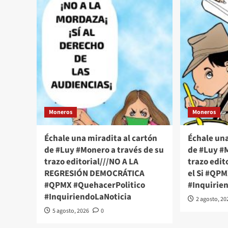
Moneros
Moneros
Échale una miradita al cartón
Échale una
de #Luy #Monero a través de su
de #Luy #M
trazo editorial///NO A LA
trazo edito
REGRESIÓN DEMOCRÁTICA
el Si #QP
#QPMX #QuehacerPolitico
#Inquirie
#InquiriendoLaNoticia
2 agosto, 20
5 agosto, 2026
0