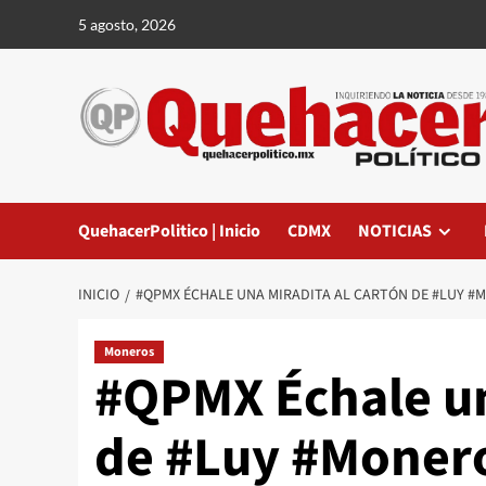
Saltar
5 agosto, 2026
al
contenido
QuehacerPolitico | Inicio
CDMX
NOTICIAS
INICIO
#QPMX ÉCHALE UNA MIRADITA AL CARTÓN DE #LUY #
Moneros
#QPMX Échale un
de #Luy #Monero