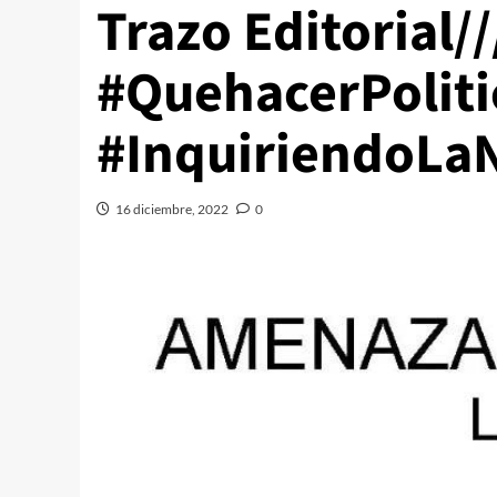
Trazo Editorial
#QuehacerPoliti
#InquiriendoLaN
16 diciembre, 2022
0