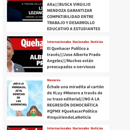
Alta///BUSCA VIRGILIO
MENDOZA GARANTIZAR
COMPATIBILIDAD ENTRE
TRABAJO Y DESARROLLO
EDUCATIVO A ESTUDIANTES
Internacionales
Nacionales
Noticias
El Quehacer Político a
través///Jose Alberto Prado
Angeles///Muchos están
preocupados o nerviosos
Moneros
Échale una miradita al cartón
de #Luy #Monero a través de
su trazo editorial///NO A LA
REGRESIÓN DEMOCRÁTICA
#QPMX #QuehacerPolitico
#InquiriendoLaNoticia
Internacionales
Nacionales
Noticias