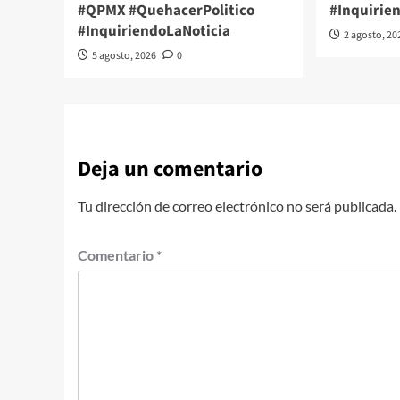
#QPMX #QuehacerPolitico
#Inquirie
#InquiriendoLaNoticia
2 agosto, 20
5 agosto, 2026
0
Deja un comentario
Tu dirección de correo electrónico no será publicada.
Comentario
*