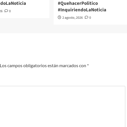
ndoLaNoticia
#QuehacerPolitico
#InquiriendoLaNoticia
26
0
2 agosto, 2026
0
Los campos obligatorios están marcados con
*