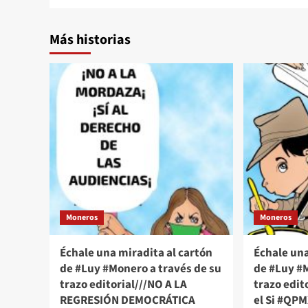
Más historias
Moneros
Moneros
Échale una miradita al cartón
Échale una
de #Luy #Monero a través de su
de #Luy #M
trazo editorial///NO A LA
trazo edito
REGRESIÓN DEMOCRÁTICA
el Si #QP