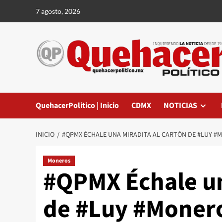
Saltar
7 agosto, 2026
al
contenido
QuehacerPolitico | Inicio
CDMX
NOTICIAS
INICIO
#QPMX ÉCHALE UNA MIRADITA AL CARTÓN DE #LUY #
Moneros
#QPMX Échale un
de #Luy #Monero