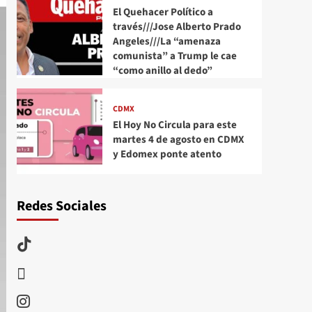
El Quehacer Político a
través///Jose Alberto Prado
Angeles///La “amenaza
comunista” a Trump le cae
“como anillo al dedo”
CDMX
El Hoy No Circula para este
martes 4 de agosto en CDMX
y Edomex ponte atento
Redes Sociales
TikTok
threads
Instagram