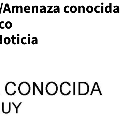
///Amenaza conocida
co
oticia