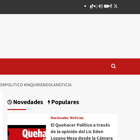
TikTok
threads
Instagram
Youtube
Facebook
X
CERPOLITICO #INQUIRIENDOLANOTICIA
Novedades
Populares
Nacionales
Noticias
El Quehacer Político a través
de la opinión del Lic Eden
Lozano Meza desde la Cámara