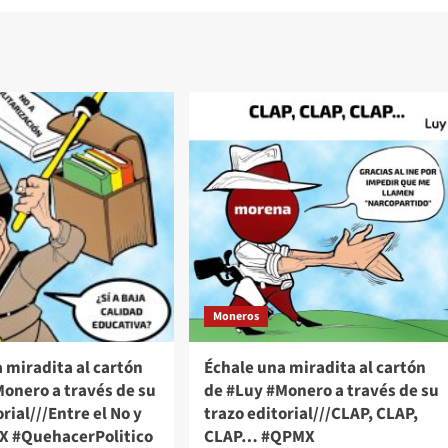
Moneros
 miradita al cartón
Échale una miradita al cartón
onero a través de su
de #Luy #Monero a través de su
rial///Entre el No y
trazo editorial///CLAP, CLAP,
MX #QuehacerPolitico
CLAP… #QPMX