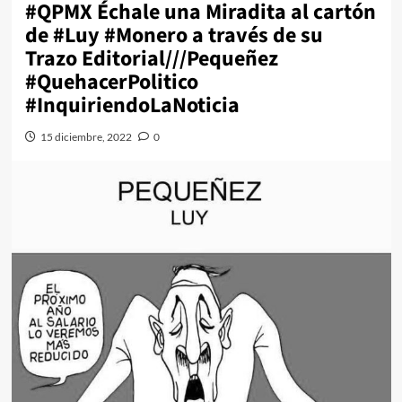
#QPMX Échale una Miradita al cartón
de #Luy #Monero a través de su
Trazo Editorial///Pequeñez
#QuehacerPolitico
#InquiriendoLaNoticia
15 diciembre, 2022
0