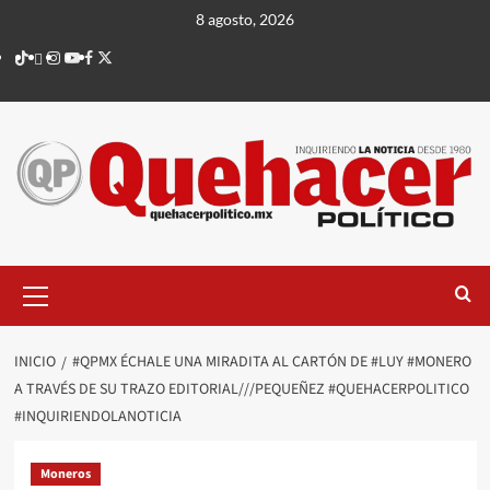
Saltar
8 agosto, 2026
al
TikTok
threads
Instagram
Youtube
Facebook
X
contenido
Menú
principal
INICIO
#QPMX ÉCHALE UNA MIRADITA AL CARTÓN DE #LUY #MONERO
A TRAVÉS DE SU TRAZO EDITORIAL///PEQUEÑEZ #QUEHACERPOLITICO
#INQUIRIENDOLANOTICIA
Moneros