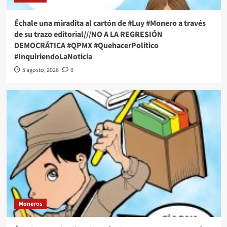
Échale una miradita al cartón de #Luy #Monero a través
de su trazo editorial///NO A LA REGRESIÓN
DEMOCRÁTICA #QPMX #QuehacerPolitico
#InquiriendoLaNoticia
5 agosto, 2026
0
Moneros