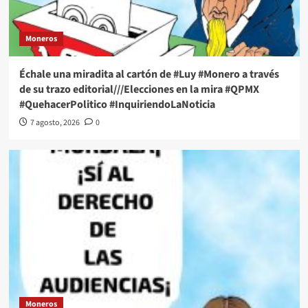
Moneros
Échale una miradita al cartón de #Luy #Monero a través
de su trazo editorial///Elecciones en la mira #QPMX
#QuehacerPolitico #InquiriendoLaNoticia
7 agosto, 2026
0
Moneros