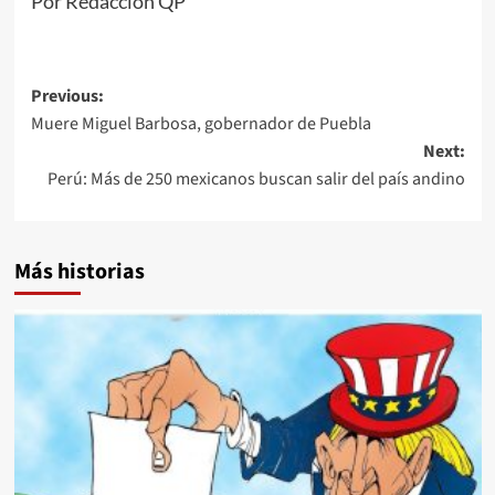
Por Redacción QP
Post
Previous:
Muere Miguel Barbosa, gobernador de Puebla
navigation
Next:
Perú: Más de 250 mexicanos buscan salir del país andino
Más historias