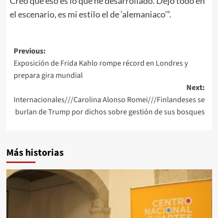
Creo que eso es lo que he desarrollado. Dejo todo en
el escenario, es mi estilo el de ‘alemaniaco’”.
Post
Previous:
Exposición de Frida Kahlo rompe récord en Londres y
navigation
prepara gira mundial
Next:
Internacionales///Carolina Alonso Romei///Finlandeses se
burlan de Trump por dichos sobre gestión de sus bosques
Más historias