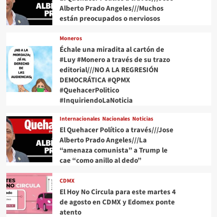
Alberto Prado Angeles///Muchos
están preocupados o nerviosos
Moneros
Échale una miradita al cartón de
#Luy #Monero a través de su trazo
editorial///NO A LA REGRESIÓN
DEMOCRÁTICA #QPMX
#QuehacerPolitico
#InquiriendoLaNoticia
Internacionales
Nacionales
Noticias
El Quehacer Político a través///Jose
Alberto Prado Angeles///La
“amenaza comunista” a Trump le
cae “como anillo al dedo”
CDMX
El Hoy No Circula para este martes 4
de agosto en CDMX y Edomex ponte
atento