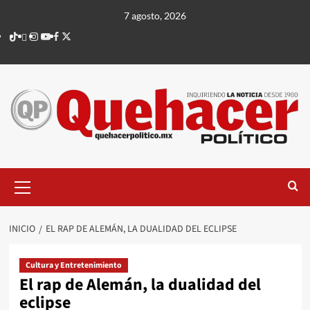
Saltar
7 agosto, 2026
al
TikTok
threads
Instagram
Youtube
Facebook
X
contenido
Menú
principal
INICIO
EL RAP DE ALEMÁN, LA DUALIDAD DEL ECLIPSE
Cultura y Entretenimiento
El rap de Alemán, la dualidad del
eclipse