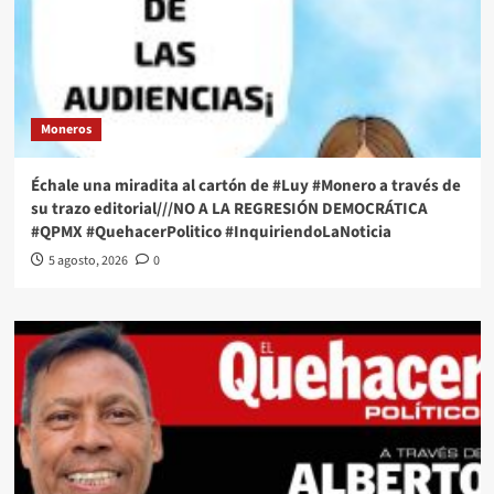
Moneros
Échale una miradita al cartón de #Luy #Monero a través de
su trazo editorial///NO A LA REGRESIÓN DEMOCRÁTICA
#QPMX #QuehacerPolitico #InquiriendoLaNoticia
5 agosto, 2026
0