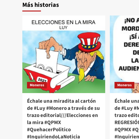
Más historias
Moneros
Moneros
Échale una miradita al cartón
Échale una
de #Luy #Monero a través de su
de #Luy #M
trazo editorial///Elecciones en
trazo edit
la mira #QPMX
REGRESIÓ
#QuehacerPolitico
#QPMX #Qu
#InquiriendoLaNoticia
#Inquirie