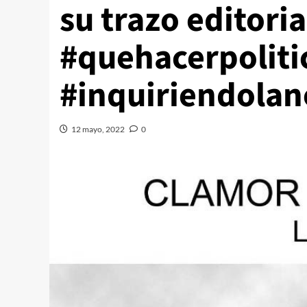
su trazo editori
#quehacerpoliti
#inquiriendolan
12 mayo, 2022
0