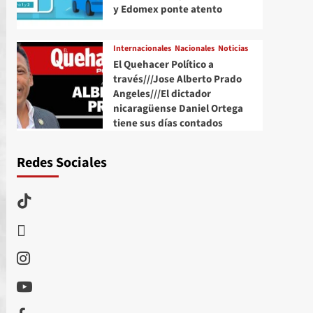
y Edomex ponte atento
Internacionales
Nacionales
Noticias
El Quehacer Político a
través///Jose Alberto Prado
Angeles///El dictador
nicaragüense Daniel Ortega
tiene sus días contados
Redes Sociales
TikTok
threads
Instagram
Youtube
Facebook