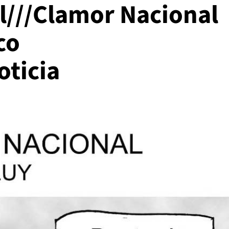
al///Clamor Nacional
co
oticia