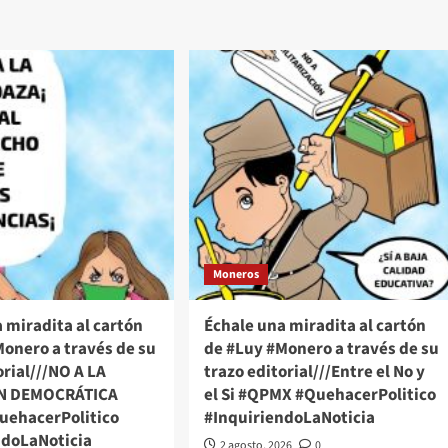
Moneros
 miradita al cartón
Échale una miradita al cartón
onero a través de su
de #Luy #Monero a través de su
orial///NO A LA
trazo editorial///Entre el No y
N DEMOCRÁTICA
el Si #QPMX #QuehacerPolitico
ehacerPolitico
#InquiriendoLaNoticia
ndoLaNoticia
2 agosto, 2026
0