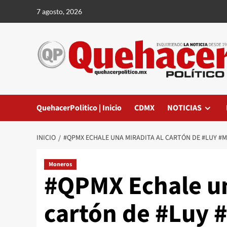
Saltar
7 agosto, 2026
al
contenido
QuehacerPolitico | Inicio
CDMX
NOTICIAS
INICIO
#QPMX ECHALE UNA MIRADITA AL CARTÓN DE #LUY #
Moneros
#QPMX Echale un
cartón de #Luy 