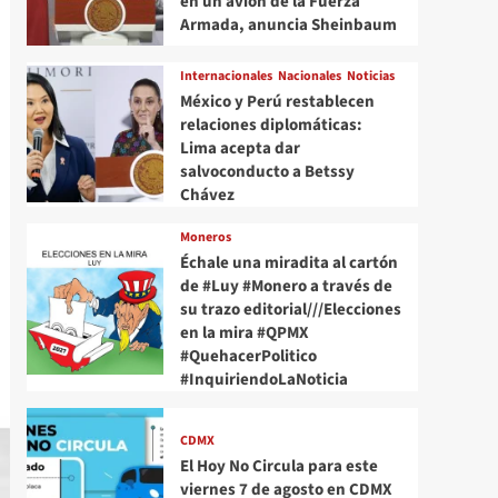
en un avión de la Fuerza
Armada, anuncia Sheinbaum
Internacionales
Nacionales
Noticias
México y Perú restablecen
relaciones diplomáticas:
Lima acepta dar
salvoconducto a Betssy
Chávez
Moneros
Échale una miradita al cartón
de #Luy #Monero a través de
su trazo editorial///Elecciones
en la mira #QPMX
#QuehacerPolitico
#InquiriendoLaNoticia
CDMX
El Hoy No Circula para este
viernes 7 de agosto en CDMX