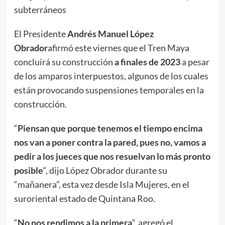
subterráneos
El Presidente
Andrés Manuel López
Obrador
afirmó este viernes que el Tren Maya
concluirá su construcción
a finales de 2023
a pesar
de los amparos interpuestos, algunos de los cuales
están provocando suspensiones temporales en la
construcción.
“
Piensan que porque tenemos el tiempo encima
nos van a poner contra la pared, pues no, vamos a
pedir a los jueces que nos resuelvan lo más pronto
posible
“, dijo López Obrador durante su
“mañanera”, esta vez desde Isla Mujeres, en el
suroriental estado de Quintana Roo.
“
No nos rendimos a la primera
“, agregó el