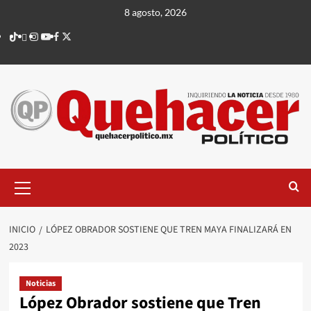
Saltar
8 agosto, 2026
al
TikTok
threads
Instagram
Youtube
Facebook
X
contenido
Menú
principal
INICIO
LÓPEZ OBRADOR SOSTIENE QUE TREN MAYA FINALIZARÁ EN
2023
Noticias
López Obrador sostiene que Tren