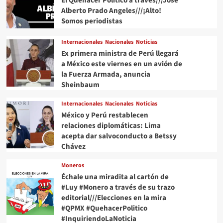
El Quehacer Político a través///Jose
Alberto Prado Angeles///¡Alto!
Somos periodistas
Internacionales
Nacionales
Noticias
Ex primera ministra de Perú llegará
a México este viernes en un avión de
la Fuerza Armada, anuncia
Sheinbaum
Internacionales
Nacionales
Noticias
México y Perú restablecen
relaciones diplomáticas: Lima
acepta dar salvoconducto a Betssy
Chávez
Moneros
Échale una miradita al cartón de
#Luy #Monero a través de su trazo
editorial///Elecciones en la mira
#QPMX #QuehacerPolitico
#InquiriendoLaNoticia