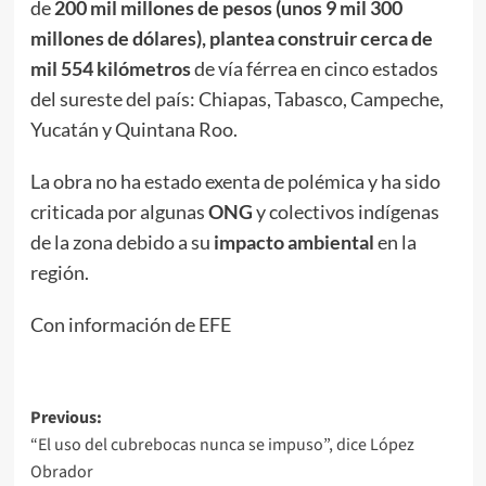
de
200 mil millones de pesos (unos 9 mil 300
millones de dólares), plantea construir cerca de
mil 554 kilómetros
de vía férrea en cinco estados
del sureste del país: Chiapas, Tabasco, Campeche,
Yucatán y Quintana Roo.
La obra no ha estado exenta de polémica y ha sido
criticada por algunas
ONG
y colectivos indígenas
de la zona debido a su
impacto ambiental
en la
región.
Con información de EFE
Post
Previous:
“El uso del cubrebocas nunca se impuso”, dice López
navigation
Obrador