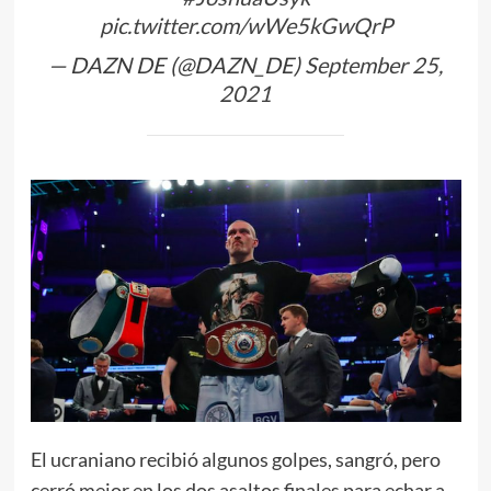
pic.twitter.com/wWe5kGwQrP
— DAZN DE (@DAZN_DE)
September 25,
2021
El ucraniano recibió algunos golpes, sangró, pero
cerró mejor en los dos asaltos finales para echar a