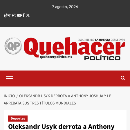
Saltar
7 agosto, 2026
al
TikTok
threads
Instagram
Youtube
Facebook
X
contenido
Menú
principal
INICIO
OLEKSANDR USYK DERROTA A ANTHONY JOSHUA Y LE
ARREBATA SUS TRES TÍTULOS MUNDIALES
Deportes
Oleksandr Usyk derrota a Anthony