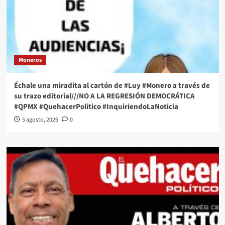
Moneros
Échale una miradita al cartón de #Luy #Monero a través de
su trazo editorial///NO A LA REGRESIÓN DEMOCRÁTICA
#QPMX #QuehacerPolitico #InquiriendoLaNoticia
5 agosto, 2026
0