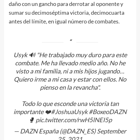
daño con un gancho para derrotar al oponente y
sumar su decimoséptima victoria, decimocuarta
antes del límite, en igual número de combates.
Usyk 🔊 "He trabajado muy duro para este
combate. Me ha llevado medio año. No he
visto a mi familia, ni a mis hijos jugando…
Quiero irme a mi casa y estar con ellos. No
pienso en la revancha".
Todo lo que esconde una victoria tan
importante ❤️
#JoshuaUsyk
#BoxeoDAZN
🥊
pic.twitter.com/rwH5lNEI5p
— DAZN España (@DAZN_ES)
September
25, 2021