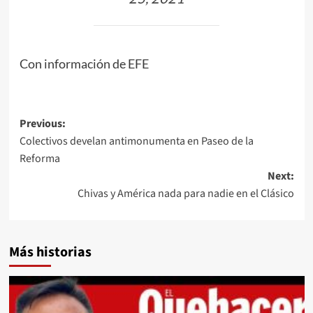
Con información de EFE
Post
Previous:
Colectivos develan antimonumenta en Paseo de la
navigation
Reforma
Next:
Chivas y América nada para nadie en el Clásico
Más historias