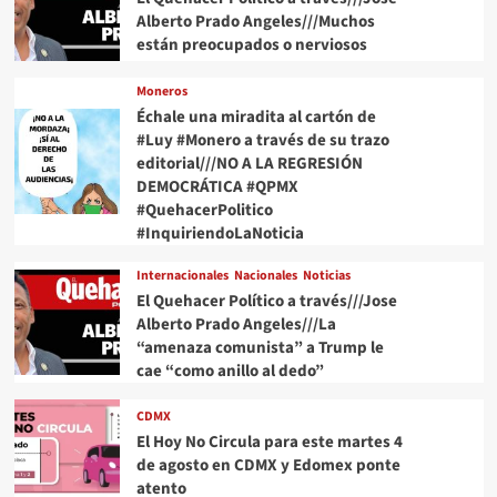
Alberto Prado Angeles///Muchos
están preocupados o nerviosos
Moneros
Échale una miradita al cartón de
#Luy #Monero a través de su trazo
editorial///NO A LA REGRESIÓN
DEMOCRÁTICA #QPMX
#QuehacerPolitico
#InquiriendoLaNoticia
Internacionales
Nacionales
Noticias
El Quehacer Político a través///Jose
Alberto Prado Angeles///La
“amenaza comunista” a Trump le
cae “como anillo al dedo”
CDMX
El Hoy No Circula para este martes 4
de agosto en CDMX y Edomex ponte
atento