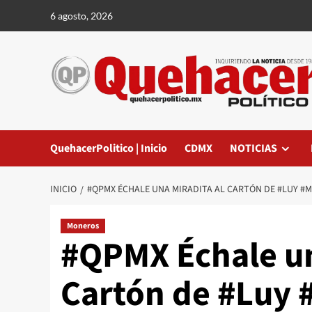
Saltar
6 agosto, 2026
al
contenido
QuehacerPolitico | Inicio
CDMX
NOTICIAS
INICIO
#QPMX ÉCHALE UNA MIRADITA AL CARTÓN DE #LUY #M
Moneros
#QPMX Échale un
Cartón de #Luy 