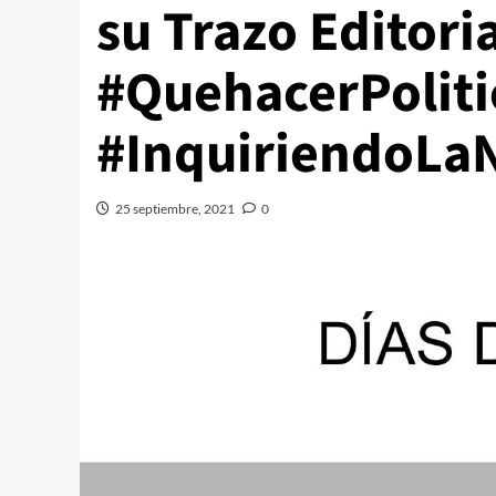
su Trazo Editori
#QuehacerPoliti
#InquiriendoLaN
25 septiembre, 2021
0