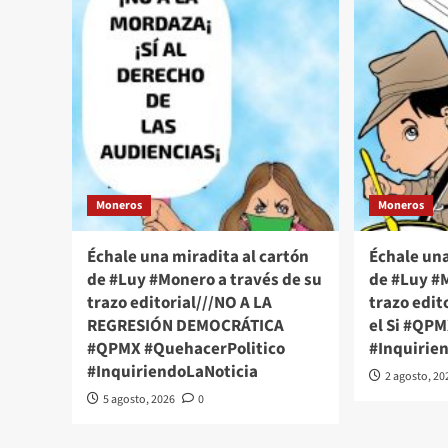
Moneros
Moneros
Échale una miradita al cartón
Échale una
de #Luy #Monero a través de su
de #Luy #M
trazo editorial///NO A LA
trazo edito
REGRESIÓN DEMOCRÁTICA
el Si #QP
#QPMX #QuehacerPolitico
#Inquirie
#InquiriendoLaNoticia
2 agosto, 20
5 agosto, 2026
0