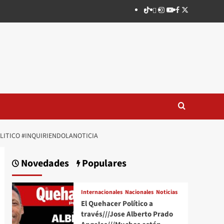
TikTok
threads
Instagram
Youtube
Facebook
X
LITICO #INQUIRIENDOLANOTICIA
Novedades
Populares
Internacionales
Nacionales
Noticias
El Quehacer Político a
través///Jose Alberto Prado