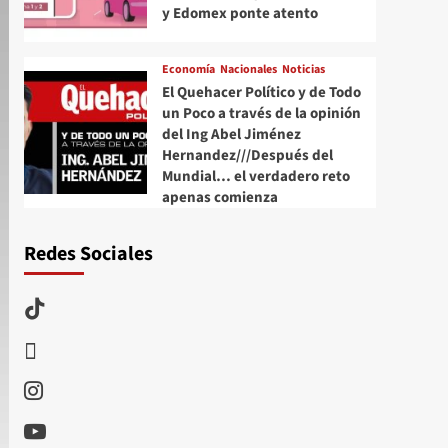
y Edomex ponte atento
Economía
Nacionales
Noticias
El Quehacer Político y de Todo
un Poco a través de la opinión
del Ing Abel Jiménez
Hernandez///Después del
Mundial… el verdadero reto
apenas comienza
Redes Sociales
TikTok
threads
Instagram
Youtube