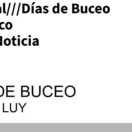
al///Días de Buceo
co
oticia