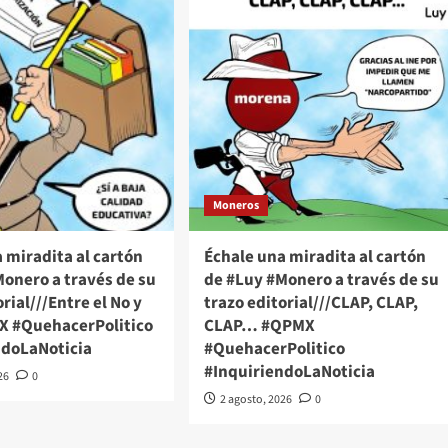
Moneros
 miradita al cartón
Échale una miradita al cartón
onero a través de su
de #Luy #Monero a través de su
rial///Entre el No y
trazo editorial///CLAP, CLAP,
MX #QuehacerPolitico
CLAP… #QPMX
ndoLaNoticia
#QuehacerPolitico
#InquiriendoLaNoticia
26
0
2 agosto, 2026
0