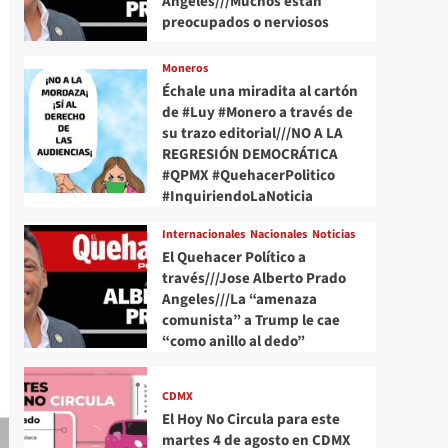
Angeles///Muchos están
preocupados o nerviosos
Moneros
Échale una miradita al cartón
de #Luy #Monero a través de
su trazo editorial///NO A LA
REGRESIÓN DEMOCRÁTICA
#QPMX #QuehacerPolitico
#InquiriendoLaNoticia
Internacionales
Nacionales
Noticias
El Quehacer Político a
través///Jose Alberto Prado
Angeles///La “amenaza
comunista” a Trump le cae
“como anillo al dedo”
CDMX
El Hoy No Circula para este
martes 4 de agosto en CDMX