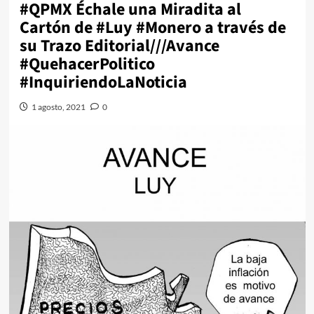
#QPMX Échale una Miradita al
Cartón de #Luy #Monero a través de
su Trazo Editorial///Avance
#QuehacerPolitico
#InquiriendoLaNoticia
1 agosto, 2021
0