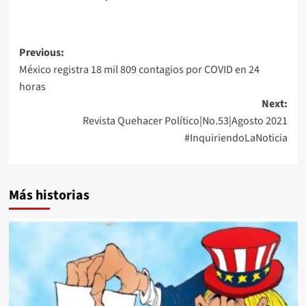
Post
Previous:
México registra 18 mil 809 contagios por COVID en 24
navigation
horas
Next:
Revista Quehacer Político|No.53|Agosto 2021
#InquiriendoLaNoticia
Más historias