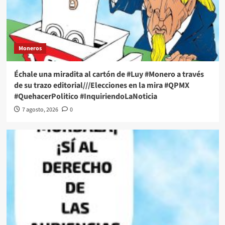
Moneros
Échale una miradita al cartón de #Luy #Monero a través
de su trazo editorial///Elecciones en la mira #QPMX
#QuehacerPolitico #InquiriendoLaNoticia
7 agosto, 2026
0