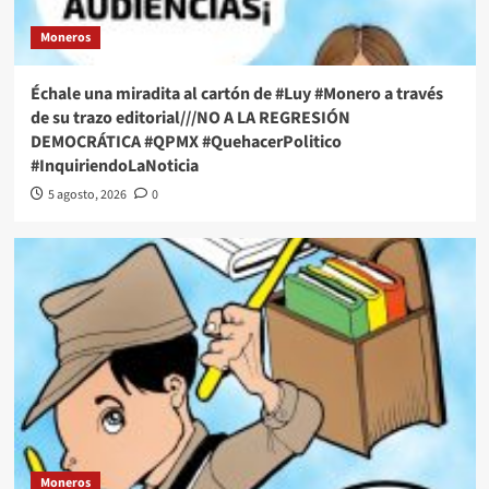
Moneros
Échale una miradita al cartón de #Luy #Monero a través
de su trazo editorial///NO A LA REGRESIÓN
DEMOCRÁTICA #QPMX #QuehacerPolitico
#InquiriendoLaNoticia
5 agosto, 2026
0
Moneros