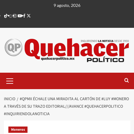
Saltar
9 agosto, 2026
al
TikTok
threads
Instagram
Youtube
Facebook
X
contenido
Menú
principal
INICIO
#QPMX ÉCHALE UNA MIRADITA AL CARTÓN DE #LUY #MONERO
A TRAVÉS DE SU TRAZO EDITORIAL///AVANCE #QUEHACERPOLITICO
#INQUIRIENDOLANOTICIA
Moneros