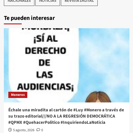
NACIONALES
NOTICIAS
REVISTA DIGITAL
Te pueden interesar
Moneros
Échale una miradita al cartón de #Luy #Monero a través de
su trazo editorial///NO A LA REGRESIÓN DEMOCRÁTICA
#QPMX #QuehacerPolitico #InquiriendoLaNoticia
5 agosto, 2026
0