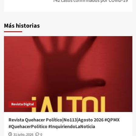
742 casos confirmados por COVID-19
Más historias
Revista Digital
Revista Quehacer Político|No113|Agosto 2026 #QPMX
#QuehacerPolitico #InquiriendoLaNoticia
31 julio, 2026
0