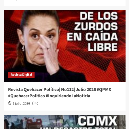
Revista Digital
Revista Quehacer Político| No112| Julio 2026 #QPMX
#QuehacerPolitico #InquiriendoLaNoticia
1 julio, 2026
0