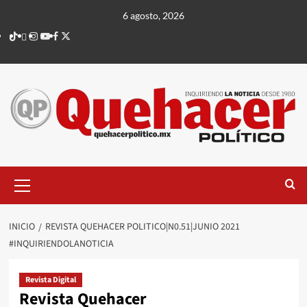
Saltar
6 agosto, 2026
al
TikTok
threads
Instagram
Youtube
Facebook
X
contenido
Menú
principal
INICIO
REVISTA QUEHACER POLITICO|N0.51|JUNIO 2021
#INQUIRIENDOLANOTICIA
Revista Digital
Revista Quehacer