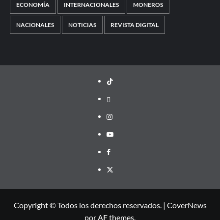
ECONOMÍA
INTERNACIONALES
MONEROS
NACIONALES
NOTICIAS
REVISTA DIGITAL
TikTok
threads
Instagram
Youtube
Facebook
X
Copyright © Todos los derechos reservados.
|
CoverNews
por AF themes.