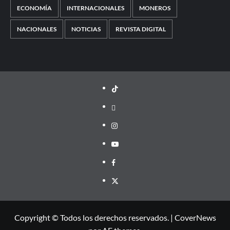
ECONOMÍA
INTERNACIONALES
MONEROS
NACIONALES
NOTICIAS
REVISTA DIGITAL
TikTok
threads
Instagram
Youtube
Facebook
X
Copyright © Todos los derechos reservados.
|
CoverNews