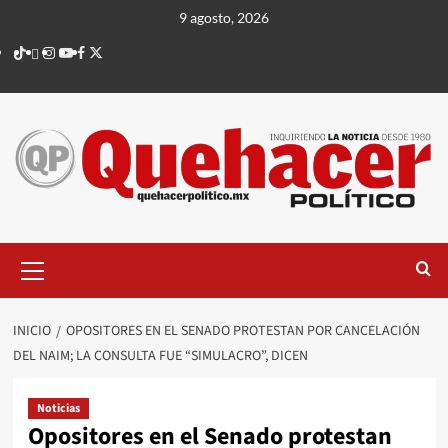
Saltar
9 agosto, 2026
al
TikTok
threads
Instagram
Youtube
Facebook
X
contenido
Menú
principal
INICIO
OPOSITORES EN EL SENADO PROTESTAN POR CANCELACIÓN
DEL NAIM; LA CONSULTA FUE “SIMULACRO”, DICEN
Noticias
Opositores en el Senado protestan