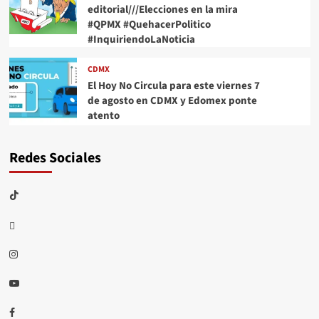
editorial///Elecciones en la mira
#QPMX #QuehacerPolitico
#InquiriendoLaNoticia
CDMX
El Hoy No Circula para este viernes 7
de agosto en CDMX y Edomex ponte
atento
Redes Sociales
TikTok
threads
Instagram
Youtube
Facebook