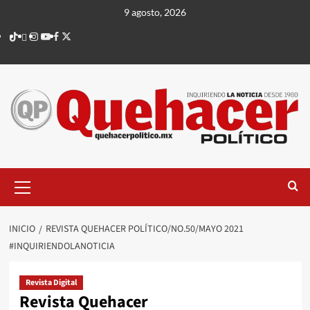
Saltar
9 agosto, 2026
al
TikTok
threads
Instagram
Youtube
Facebook
X
contenido
Menú
principal
INICIO
REVISTA QUEHACER POLÍTICO/NO.50/MAYO 2021
#INQUIRIENDOLANOTICIA
Revista Digital
Revista Quehacer