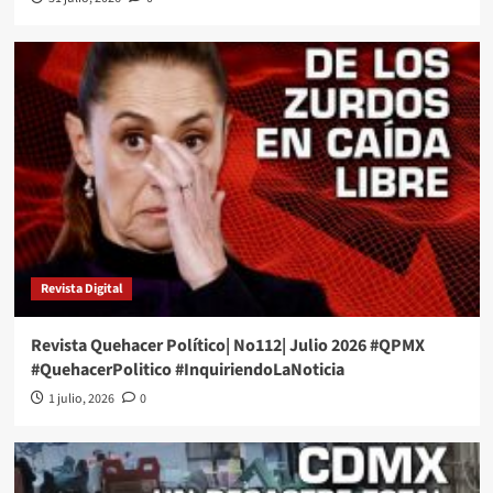
Revista Digital
Revista Quehacer Político| No112| Julio 2026 #QPMX
#QuehacerPolitico #InquiriendoLaNoticia
1 julio, 2026
0