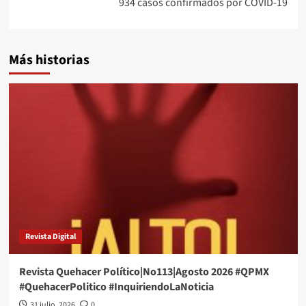
934 casos confirmados por COVID-19
Más historias
Revista Digital
Revista Quehacer Político|No113|Agosto 2026 #QPMX
#QuehacerPolitico #InquiriendoLaNoticia
31 julio, 2026
0