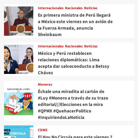
Internacionales
Nacionales
Noticias
Ex primera ministra de Perú llegará
a México este viernes en un avión de
la Fuerza Armada, anuncia
Sheinbaum
Internacionales
Nacionales
Noticias
México y Perú restablecen
relaciones diplomáticas: Lima
acepta dar salvoconducto a Betssy
Chávez
Moneros
Échale una miradita al cartón de
#Luy #Monero a través de su trazo
editorial///Elecciones en la mira
#QPMX #QuehacerPolitico
#InquiriendoLaNoticia
CDMX
El Hoy No Circula para este viernes 7