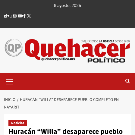
Saltar
8 agosto, 2026
al
TikTok
threads
Instagram
Youtube
Facebook
X
contenido
Menú
principal
INICIO
HURACÁN “WILLA” DESAPARECE PUEBLO COMPLETO EN
NAYARIT
Noticias
Huracán “Willa” desaparece pueblo