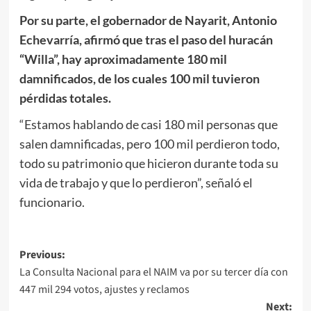
Por su parte, el gobernador de Nayarit, Antonio
Echevarría, afirmó que tras el paso del huracán
“Willa”, hay aproximadamente 180 mil
damnificados, de los cuales 100 mil tuvieron
pérdidas totales.
“Estamos hablando de casi 180 mil personas que
salen damnificadas, pero 100 mil perdieron todo,
todo su patrimonio que hicieron durante toda su
vida de trabajo y que lo perdieron”, señaló el
funcionario.
Post
Previous:
La Consulta Nacional para el NAIM va por su tercer día con
navigation
447 mil 294 votos, ajustes y reclamos
Next: