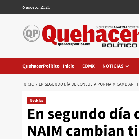
Saltar
6 agosto, 2026
al
contenido
QuehacerPolitico | Inicio
CDMX
NOTICIAS
INICIO
EN SEGUNDO DÍA DE CONSULTA POR NAIM CAMBIAN T
Noticias
En segundo día 
NAIM cambian ti