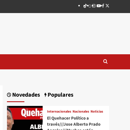
TikTok
threads
Instagram
Youtube
Facebook
X
Novedades
Populares
Internacionales
Nacionales
Noticias
El Quehacer Político a
través///Jose Alberto Prado