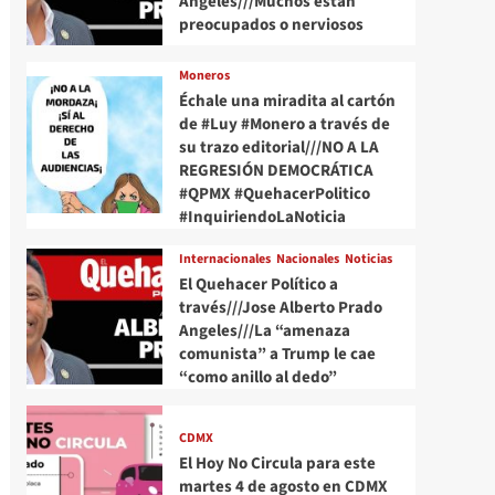
Angeles///Muchos están
preocupados o nerviosos
Moneros
Échale una miradita al cartón
de #Luy #Monero a través de
su trazo editorial///NO A LA
REGRESIÓN DEMOCRÁTICA
#QPMX #QuehacerPolitico
#InquiriendoLaNoticia
Internacionales
Nacionales
Noticias
El Quehacer Político a
través///Jose Alberto Prado
Angeles///La “amenaza
comunista” a Trump le cae
“como anillo al dedo”
CDMX
El Hoy No Circula para este
martes 4 de agosto en CDMX