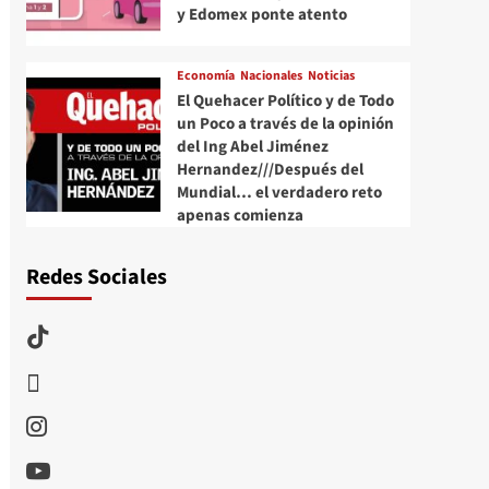
y Edomex ponte atento
Economía
Nacionales
Noticias
El Quehacer Político y de Todo
un Poco a través de la opinión
del Ing Abel Jiménez
Hernandez///Después del
Mundial… el verdadero reto
apenas comienza
Redes Sociales
TikTok
threads
Instagram
Youtube