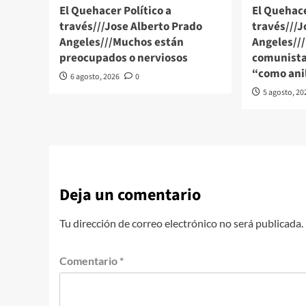
El Quehacer Político a
El Quehace
través///Jose Alberto Prado
través///J
Angeles///Muchos están
Angeles//
preocupados o nerviosos
comunista
“como anil
6 agosto, 2026
0
5 agosto, 20
Deja un comentario
Tu dirección de correo electrónico no será publicada.
Comentario
*