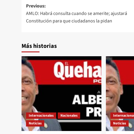
Post
Previous:
AMLO: Habrá consulta cuando se amerite; ajustará
navigation
Constitución para que ciudadanos la pidan
Más historias
Internacionales
Nacionales
Internaciona
Noticias
Noticias