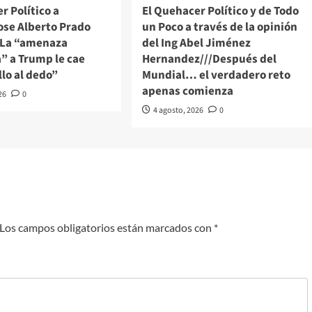
r Político a
El Quehacer Político y de Todo
ose Alberto Prado
un Poco a través de la opinión
/La “amenaza
del Ing Abel Jiménez
” a Trump le cae
Hernandez///Después del
lo al dedo”
Mundial… el verdadero reto
apenas comienza
26
0
4 agosto, 2026
0
Los campos obligatorios están marcados con
*