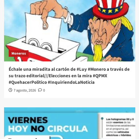
Moneros
Échale una miradita al cartón de #Luy #Monero a través de
su trazo editorial///Elecciones en la mira #QPMX
#QuehacerPolitico #InquiriendoLaNoticia
7 agosto, 2026
0