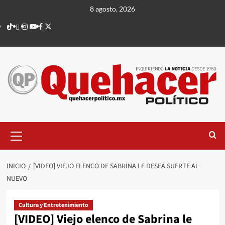
Saltar
8 agosto, 2026
al
TikTok
threads
Instagram
Youtube
Facebook
X
contenido
Menú
principal
INICIO
[VIDEO] VIEJO ELENCO DE SABRINA LE DESEA SUERTE AL
NUEVO
Cultura y Entretenimiento
[VIDEO] Viejo elenco de Sabrina le