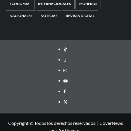
ECONOMÍA
INTERNACIONALES
MONEROS
NACIONALES
NOTICIAS
REVISTA DIGITAL
TikTok
threads
Instagram
Youtube
Facebook
X
Copyright © Todos los derechos reservados.
|
CoverNews
por AF themes.