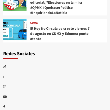
editorial///Elecciones en la mira
#QPMX #QuehacerPolitico
#InquiriendoLaNoticia
CDMX
El Hoy No Circula para este viernes 7
de agosto en CDMX y Edomex ponte
atento
Redes Sociales
TikTok
threads
Instagram
Youtube
Facebook