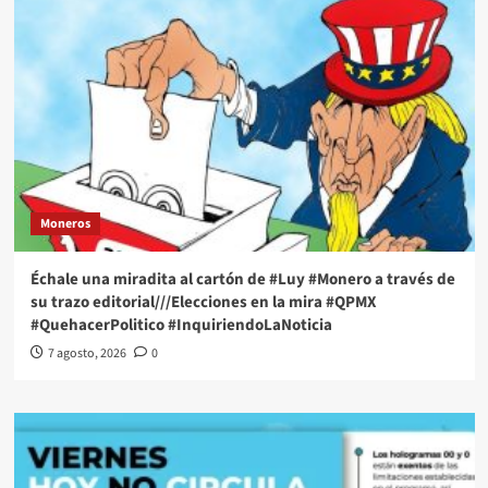
Moneros
Échale una miradita al cartón de #Luy #Monero a través de
su trazo editorial///Elecciones en la mira #QPMX
#QuehacerPolitico #InquiriendoLaNoticia
7 agosto, 2026
0