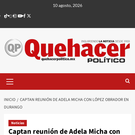
Saltar
10 agosto, 2026
al
TikTok
threads
Instagram
Youtube
Facebook
X
contenido
Menú
principal
INICIO
CAPTAN REUNIÓN DE ADELA MICHA CON LÓPEZ OBRADOR EN
DURANGO
Noticias
Captan reunión de Adela Micha con