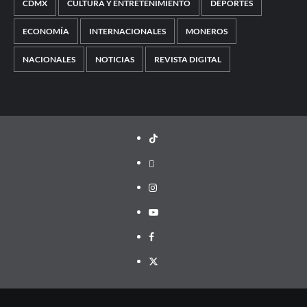
CDMX
CULTURA Y ENTRETENIMIENTO
DEPORTES
ECONOMÍA
INTERNACIONALES
MONEROS
NACIONALES
NOTICIAS
REVISTA DIGITAL
TikTok
threads
Instagram
Youtube
Facebook
X