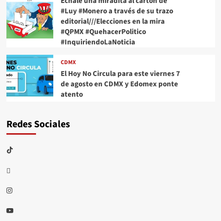
Échale una miradita al cartón de
#Luy #Monero a través de su trazo
editorial///Elecciones en la mira
#QPMX #QuehacerPolitico
#InquiriendoLaNoticia
CDMX
El Hoy No Circula para este viernes 7
de agosto en CDMX y Edomex ponte
atento
Redes Sociales
TikTok
threads
Instagram
Youtube