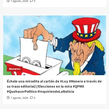
7 agosto, 2026
0
Moneros
Échale una miradita al cartón de #Luy #Monero a través de
su trazo editorial///Elecciones en la mira #QPMX
#QuehacerPolitico #InquiriendoLaNoticia
7 agosto, 2026
0