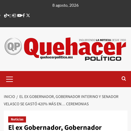
Saltar
8 agosto, 2026
al
TikTok
threads
Instagram
Youtube
Facebook
X
contenido
Menú
principal
INICIO
EL EX GOBERNADOR, GOBERNADOR INTERINO Y SENADOR
VELASCO SE GASTÓ 420% MÁS EN… CEREMONIAS
Noticias
El ex Gobernador, Gobernador