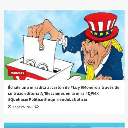
Moneros
Échale una miradita al cartón de #Luy #Monero a través de
su trazo editorial///Elecciones en la mira #QPMX
#QuehacerPolitico #InquiriendoLaNoticia
7 agosto, 2026
0