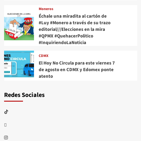
Moneros
Échale una miradita al cartón de
#Luy #Monero a través de su trazo
editorial///Elecciones en la mira
#QPMX #QuehacerPolitico
#InquiriendoLaNoticia
CDMX
El Hoy No Circula para este viernes 7
de agosto en CDMX y Edomex ponte
atento
Redes Sociales
TikTok
threads
Instagram