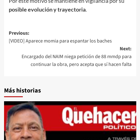
Por este motivo se mantiene en vigilancia por su
posible evolución y trayectoria
.
Post
Previous:
[VIDEO] Aparece momia para espantar los baches
navigation
Next:
Encargado del NAIM niega petición de 88 mmdp para
continuar la obra, pero acepta que sí hacen falta
Más historias