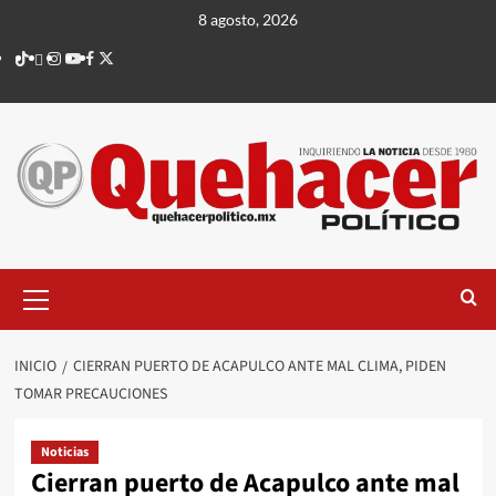
Saltar
8 agosto, 2026
al
TikTok
threads
Instagram
Youtube
Facebook
X
contenido
Menú
principal
INICIO
CIERRAN PUERTO DE ACAPULCO ANTE MAL CLIMA, PIDEN
TOMAR PRECAUCIONES
Noticias
Cierran puerto de Acapulco ante mal