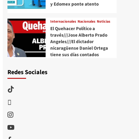
y Edomex ponte atento
Internacionales
Nacionales
Noticias
El Quehacer Político a
través///Jose Alberto Prado
Angeles///El dictador
nicaragüense Daniel Ortega
tiene sus días contados
Redes Sociales
TikTok
threads
Instagram
Youtube
Facebook