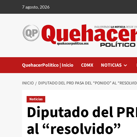
Saltar
7 agosto, 2026
al
contenido
QuehacerPolitico | Inicio
CDMX
NOTICIAS
INICIO
DIPUTADO DEL PRD PASA DEL “PONIDO” AL “RESOLVI
Noticias
Diputado del PR
al “resolvido”