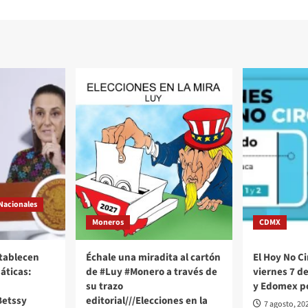
Nacionales
Moneros
CDMX
stablecen
Échale una miradita al cartón
El Hoy No Ci
áticas:
de #Luy #Monero a través de
viernes 7 d
su trazo
y Edomex p
Betssy
editorial///Elecciones en la
7 agosto, 20