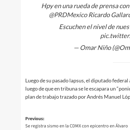
Hpy en una rueda de prensa con
@PRDMexico
Ricardo Gallard
Escuchen el nivel de nues
pic.twitt
— Omar Niño (@Om
Luego de su pasado lapsus, el diputado federal 
luego de que en tribuna se le escapara un “poni
plan de trabajo trazado por Andrés Manuel Lópe
Post
Previous:
Se registra sismo en la CDMX con epicentro en Álvaro
navigation