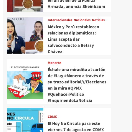
en un avión de la Fuerza
Armada, anuncia Sheinbaum
Internacionales
Nacionales
Noticias
México y Perú restablecen
relaciones diplomáticas:
Lima acepta dar
salvoconducto a Betssy
Chávez
Moneros
Échale una miradita al cartón
de #Luy #Monero a través de
su trazo editorial///Elecciones
en la mira #QPMX
#QuehacerPolitico
#InquiriendoLaNoticia
CDMX
El Hoy No Circula para este
viernes 7 de agosto en CDMX