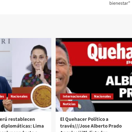
bienestar”
les
Nacionales
Internacionales
Nacionales
Noticias
Perú restablecen
El Quehacer Político a
s diplomáticas: Lima
través///Jose Alberto Prado