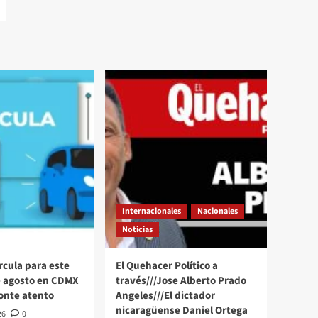
Internacionales
Nacionales
Noticias
rcula para este
El Quehacer Político a
e agosto en CDMX
través///Jose Alberto Prado
onte atento
Angeles///El dictador
nicaragüense Daniel Ortega
26
0