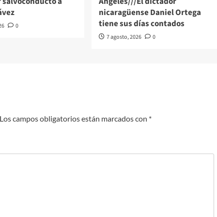
r salvoconducto a
Angeles///El dictador
ávez
nicaragüense Daniel Ortega
tiene sus días contados
26
0
7 agosto, 2026
0
Los campos obligatorios están marcados con
*