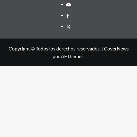
Youtube
Facebook
X
Copyright © Todos los derechos reservados.
|
CoverNews
por AF themes.