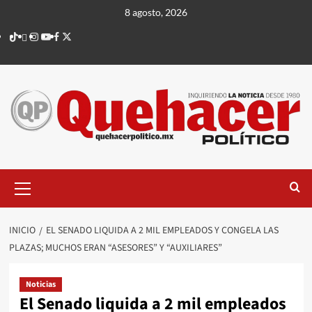
Saltar
8 agosto, 2026
al
TikTok
threads
Instagram
Youtube
Facebook
X
contenido
Menú
principal
INICIO
EL SENADO LIQUIDA A 2 MIL EMPLEADOS Y CONGELA LAS
PLAZAS; MUCHOS ERAN “ASESORES” Y “AUXILIARES”
Noticias
El Senado liquida a 2 mil empleados