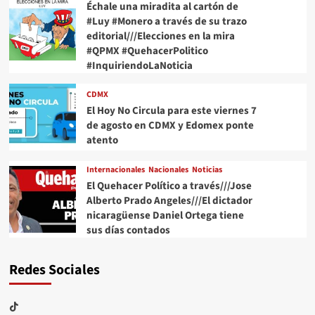
Échale una miradita al cartón de
#Luy #Monero a través de su trazo
editorial///Elecciones en la mira
#QPMX #QuehacerPolitico
#InquiriendoLaNoticia
CDMX
El Hoy No Circula para este viernes 7
de agosto en CDMX y Edomex ponte
atento
Internacionales
Nacionales
Noticias
El Quehacer Político a través///Jose
Alberto Prado Angeles///El dictador
nicaragüense Daniel Ortega tiene
sus días contados
Redes Sociales
TikTok